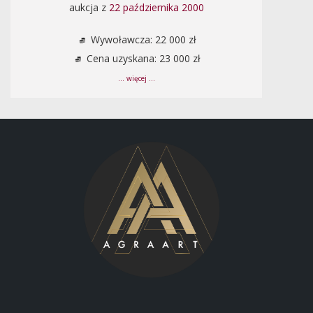
aukcja z
22 października 2000
Wywoławcza: 22 000 zł
Cena uzyskana: 23 000 zł
... więcej ...