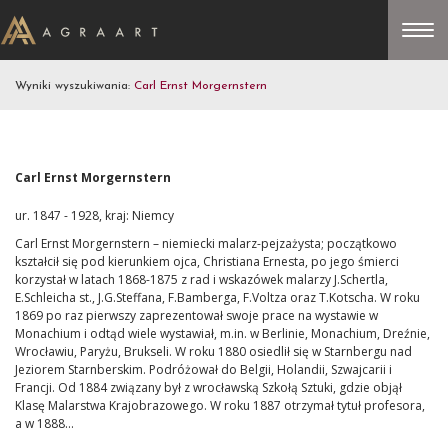
Wyniki wyszukiwania:
Carl Ernst Morgernstern
Carl Ernst Morgernstern
ur. 1847 - 1928, kraj: Niemcy
Carl Ernst Morgernstern – niemiecki malarz-pejzażysta; początkowo
kształcił się pod kierunkiem ojca, Christiana Ernesta, po jego śmierci
korzystał w latach 1868-1875 z rad i wskazówek malarzy J.Schertla,
E.Schleicha st., J.G.Steffana, F.Bamberga, F.Voltza oraz T.Kotscha. W roku
1869 po raz pierwszy zaprezentował swoje prace na wystawie w
Monachium i odtąd wiele wystawiał, m.in. w Berlinie, Monachium, Dreźnie,
Wrocławiu, Paryżu, Brukseli. W roku 1880 osiedlił się w Starnbergu nad
Jeziorem Starnberskim. Podróżował do Belgii, Holandii, Szwajcarii i
Francji. Od 1884 związany był z wrocławską Szkołą Sztuki, gdzie objął
Klasę Malarstwa Krajobrazowego. W roku 1887 otrzymał tytuł profesora,
a w 1888...