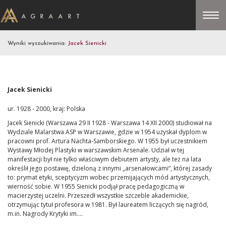
Wyniki wyszukiwania:
Jacek Sienicki
Jacek Sienicki
ur. 1928 - 2000, kraj: Polska
Jacek Sienicki (Warszawa 29 II 1928 - Warszawa 14 XII 2000) studiował na
Wydziale Malarstwa ASP w Warszawie, gdzie w 1954 uzyskał dyplom w
pracowni prof. Artura Nachta-Samborskiego. W 1955 był uczestnikiem
Wystawy Młodej Plastyki w warszawskim Arsenale. Udział w tej
manifestacji był nie tylko właściwym debiutem artysty, ale też na lata
określił jego postawę, dzieloną z innymi „arsenałowcami“, której zasady
to: prymat etyki, sceptycyzm wobec przemijających mód artystycznych,
wierność sobie. W 1955 Sienicki podjął pracę pedagogiczną w
macierzystej uczelni. Przeszedł wszystkie szczeble akademickie,
otrzymując tytuł profesora w 1981. Był laureatem liczących się nagród,
m.in. Nagrody Krytyki im....