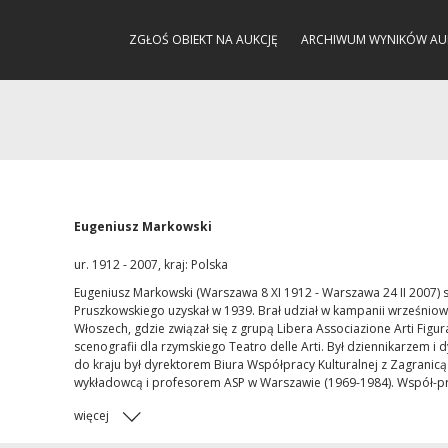
ZGŁOŚ OBIEKT NA AUKCJĘ
ARCHIWUM WYNIKÓW AU
Eugeniusz Markowski
ur. 1912 - 2007, kraj: Polska
Eugeniusz Markowski (Warszawa 8 XI 1912 - Warszawa 24 II 2007) 
Pruszkowskiego uzyskał w 1939. Brał udział w kampanii wrześnio
Włoszech, gdzie związał się z grupą Libera Associazione Arti Figur
scenografii dla rzymskiego Teatro delle Arti. Był dziennikarzem 
do kraju był dyrektorem Biura Współpracy Kulturalnej z Zagranicą M
wykładowcą i profesorem ASP w Warszawie (1969-1984). Współ-pr
więcej