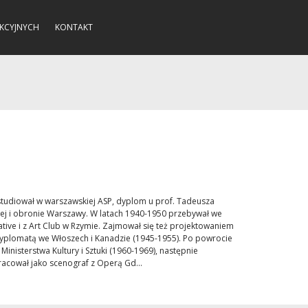
KCYJNYCH
KONTAKT
studiował w warszawskiej ASP, dyplom u prof. Tadeusza
wej i obronie Warszawy. W latach 1940-1950 przebywał we
ative i z Art Club w Rzymie. Zajmował się też projektowaniem
i dyplomatą we Włoszech i Kanadzie (1945-1955). Po powrocie
inisterstwa Kultury i Sztuki (1960-1969), następnie
acował jako scenograf z Operą Gd...