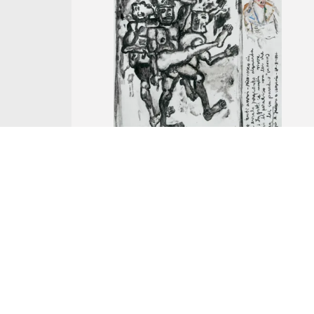
Nr Katalogowy 117.
Eugeniusz Markowski
MICHAEL JACKSON W WARSZAWIE, 1...
olej, folia naciągnięta na płótno
aukcja z
11 grudnia 2022
Wywoławcza: 45 000 zł
Cena uzyskana: -
... więcej ...