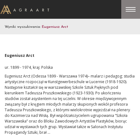
Wyniki wyszukiwania:
Eugeniusz Arct
Eugeniusz Arct
ur. 1899 - 1974, kraj: Polska
Eugeniusz Arct (Odessa 1899 - Warszawa 1974)– malarz i pedagog; studia
artystyczne rozpoczął w Kunstgewerbeschule w Lucernie (1918-1920).
Następnie kształcił się w warszawskiej Szkole Sztuk Pięknych pod
kierunkiem Tadeusza Pruszkowskiego (1923-1930). Po ukończeniu
studiów został asystentem na tej uczelni. W okresie międzywojennym
związany był z kręgiem młodych malarzy skupionych wokół profesora
Tadeusza Pruszkowskiego, z którymi wielokrotnie wyjeżdżał na plenery
do Kazimierza nad Wisłą. Był współzałożycielem ugrupowania “Szkoła
Warszawska” oraz do Bloku Zawodowych Artystów Plastyków, biorąc
udział w wystawach tych grup. Wystawiał także w Salonach Instytutu
Propagandy Sztuki, brał ...