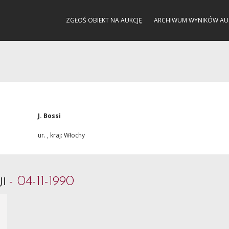
ZGŁOŚ OBIEKT NA AUKCJĘ
ARCHIWUM WYNIKÓW AU
J. Bossi
ur. , kraj: Włochy
- 04-11-1990
JI