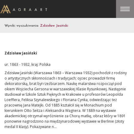
Wyniki wyszukiwania:
Zdzisław Jasiński
Zdzisław Jasiński
ur. 1863 - 1932, kraj: Polska
Zdzisław Jasiński (Warszawa 1863 – Warszawa 1932) pochodził z rodziny
o artystycznych skłonnościach i tradycjach; ojciec prowadził firmę
dekoratorską, brat był rzeźbiarzem. Naukę malarstwa rozpoczął pod
okiem Wojciecha Gersona w warszawskiej Klasie Rysunkowej. Następnie
studiował w Szkole Sztuk Pięknych w Krakowie u profesorów Leopolda
Loefflera, Feliksa Szynalewskiego i Floriana Cynka, odwiedzając też
pracownię Jana Matejki. Od 1885 kształcił się w Monachium pod
kierunkiem Otto Seitza i Aleksandra Wagnera. W 1889 na wystawie
akademickiej otrzymał wyróżnienie za Chorą matkę, obraz który w 1891
ponownie nagrodzono na międzynarodowej wystawie w Berlinie (złoty
medal II klasy). Pokazywane n...