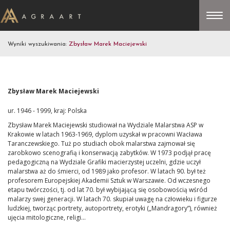
Wyniki wyszukiwania:
Zbysław Marek Maciejewski
Zbysław Marek Maciejewski
ur. 1946 - 1999, kraj: Polska
Zbysław Marek Maciejewski studiował na Wydziale Malarstwa ASP w
Krakowie w latach 1963-1969, dyplom uzyskał w pracowni Wacława
Taranczewskiego. Tuż po studiach obok malarstwa zajmował się
zarobkowo scenografią i konserwacją zabytków. W 1973 podjął pracę
pedagogiczną na Wydziale Grafiki macierzystej uczelni, gdzie uczył
malarstwa aż do śmierci, od 1989 jako profesor. W latach 90. był też
profesorem Europejskiej Akademii Sztuk w Warszawie. Od wczesnego
etapu twórczości, tj. od lat 70. był wybijającą się osobowością wśród
malarzy swej generacji. W latach 70. skupiał uwagę na człowieku i figurze
ludzkiej, tworząc portrety, autoportrety, erotyki („Mandragory”), również
ujęcia mitologiczne, religi...