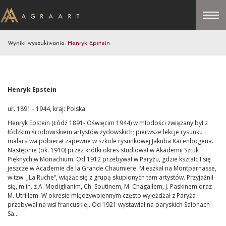
Wyniki wyszukiwania:
Henryk Epstein
Henryk Epstein
ur. 1891 - 1944, kraj: Polska
Henryk Epstein (Łódź 1891- Oświęcim 1944) w młodości związany był z
łódzkim środowiskiem artystów żydowskich; pierwsze lekcje rysunku i
malarstwa pobierał zapewne w szkole rysunkowej Jakuba Kacenbogena.
Następnie (ok. 1910) przez krótki okres studiował w Akademii Sztuk
Pięknych w Monachium. Od 1912 przebywał w Paryżu, gdzie kształcił się
jeszcze w Academie de la Grande Chaumiere. Mieszkał na Montparnasse,
w tzw. „La Ruche“, wiążąc się z grupą skupionych tam artystów. Przyjaźnił
się, m.in. z A. Modiglianim, Ch. Soutinem, M. Chagallem, J. Paskinem oraz
M. Utrillem. W okresie międzywojennym często wyjeżdżał z Paryża i
przebywał na wsi francuskiej. Od 1921 wystawiał na paryskich Salonach -
Sa...