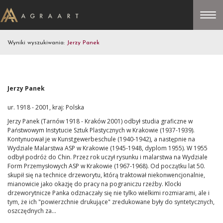
Wyniki wyszukiwania:
Jerzy Panek
Jerzy Panek
ur. 1918 - 2001, kraj: Polska
Jerzy Panek (Tarnów 1918 - Kraków 2001) odbył studia graficzne w
Państwowym Instytucie Sztuk Plastycznych w Krakowie (1937-1939).
Kontynuował je w Kunstgewerbeschule (1940-1942), a następnie na
Wydziale Malarstwa ASP w Krakowie (1945-1948, dyplom 1955). W 1955
odbył podróż do Chin. Przez rok uczył rysunku i malarstwa na Wydziale
Form Przemysłowych ASP w Krakowie (1967-1968). Od początku lat 50.
skupił się na technice drzeworytu, którą traktował niekonwencjonalnie,
mianowicie jako okazję do pracy na pograniczu rzeźby. Klocki
drzeworytnicze Panka odznaczały się nie tylko wielkimi rozmiarami, ale i
tym, że ich "powierzchnie drukujące" zredukowane były do syntetycznych,
oszczędnych za...