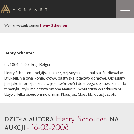
Wyniki wyszukiwania:
Henry Schouten
Henry Schouten
ur. 1864 - 1927, kraj: Belgia
Henry Schouten – belgijski malarz, pejzażysta i animalista. Studiował w
Brukseli. Malował konie, krowy, pastwiska, ptactwo domowe. Określany
jest jako impresjonista a w jego twórczości dostrzega się nawiązania do
tematyki i stylu malarstwa Antona Mauve’a i Wouterusa Verschuura Mł.
Używał kilku pseudonimów, m.in. Klaus Jos, Claes M., Klaas Joseph.
Henry Schouten
DZIEŁA AUTORA
NA
- 16-03-2008
AUKCJI