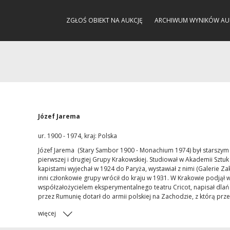
ZGŁOŚ OBIEKT NA AUKCJĘ
ARCHIWUM WYNIKÓW AU
Józef Jarema
ur. 1900 - 1974, kraj: Polska
Józef Jarema (Stary Sambor 1900 - Monachium 1974) był starszym br
pierwszej i drugiej Grupy Krakowskiej. Studiował w Akademii Sztu
kapistami wyjechał w 1924 do Paryża, wystawiał z nimi (Galerie Z
inni członkowie grupy wrócił do kraju w 1931. W Krakowie podjął 
współzałożycielem eksperymentalnego teatru Cricot, napisał dlań 
przez Rumunię dotarł do armii polskiej na Zachodzie, z którą prze
więcej