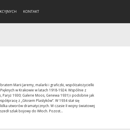
KCYJNYCH
KONTAKT
atem Marii Jaremy, malarki i graficzki, współzałożycielki
k Pięknych w Krakowie w latach 1918-1924. Wspólnie z
ak, Paryż 1930; Galerie Moos, Genewa 1931) i podobnie jak
współpracę z „Głosem Plastyków”. W 1934 stał się
kilka utworów dramatycznych. W czasie II wojny światowej
szedł szlak bojowy do Włoch. Pozost...