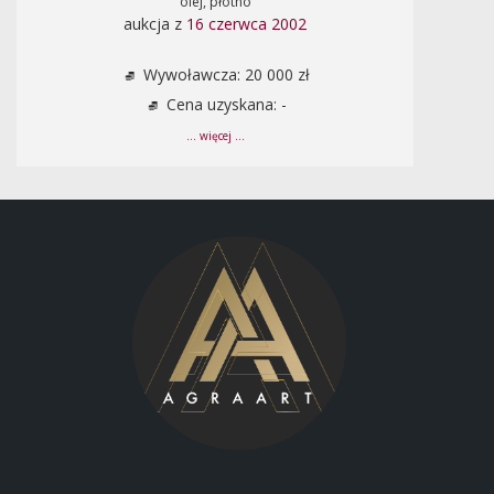
olej, płótno
aukcja z
16 czerwca 2002
Wywoławcza: 20 000 zł
Cena uzyskana: -
... więcej ...