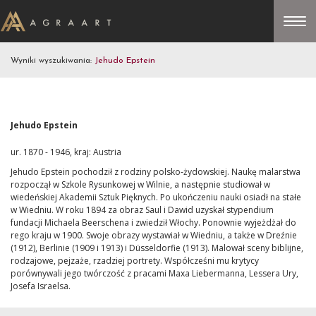
Wyniki wyszukiwania:
Jehudo Epstein
Jehudo Epstein
ur. 1870 - 1946, kraj: Austria
Jehudo Epstein pochodził z rodziny polsko-żydowskiej. Naukę malarstwa
rozpoczął w Szkole Rysunkowej w Wilnie, a następnie studiował w
wiedeńskiej Akademii Sztuk Pięknych. Po ukończeniu nauki osiadł na stałe
w Wiedniu. W roku 1894 za obraz Saul i Dawid uzyskał stypendium
fundacji Michaela Beerschena i zwiedził Włochy. Ponownie wyjeżdżał do
rego kraju w 1900. Swoje obrazy wystawiał w Wiedniu, a także w Dreźnie
(1912), Berlinie (1909 i 1913) i Düsseldorfie (1913). Malował sceny biblijne,
rodzajowe, pejzaże, rzadziej portrety. Współcześni mu krytycy
porównywali jego twórczość z pracami Maxa Liebermanna, Lessera Ury,
Josefa Israelsa.