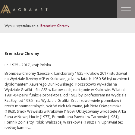
Wyniki wyszukiwania:
Bronisław Chromy
Bronisław Chromy
ur. 1925 - 2017, kraj: Polska
Bronisław Chromy (Leńcze k. Lanckorony 1925 - Kraków 2017) studiował
na Wydziale Rzeźby ASP w Krakowie, gdzie w latach 1950-56 był uczniem i
dyplomantem Xawerego Dunikowskiego. Początkowo wykładał na
Wydziale Grafiki – filii ASP w Katowicach, następnie w Krakowie. W latach
1981-84 pełnił funkcję prorektora, od 1983 był profesorem na Wydziale
Rzeźby, od 1986 – na Wydziale Grafiki. Zrealizował wiele pomników i
rzeźb monumentalnych, wśród nich tak znane, jak Pietà Oświęcimska
(1963), Smok Wawelski w Krakowie (1969), Ukrzyżowany w kościele Arka
Pana w Nowej Hucie (1977), Pomnik Jana Pawła II w Tarnowie (1981),
Pomnik Żołnierzy Polski Walczącej w Krakowie (1992) i in. Uprawiał też
rzeźbę kamer...