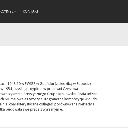
KCYJNYCH
KONTAKT
atach 1948-50 w PWSSP w Gdańsku (z siedzibą w Sopocie),
a w 1954, uzyskując dyplom w pracowni Czesława
Stowarzyszenia Artystycznego Grupa Krakowska. Brała udział
ach 50. malowała i tworzyła litograficzne kompozycje w duchu
la niej charakterystyczne collages, porównywane niekiedy z
stka budowała swe prace z wyraźnym e...