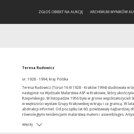
ZGŁOŚ OBIEKT NA AUKCJĘ
ARCHIWUM WYNIKÓW AU
Teresa Rudowicz
ur. 1928 - 1994, kraj: Polska
Teresa Rudowicz (Toruń 16 III 1928 - Kraków 1994) studiowała w l
następnie na Wydziale Malarstwa ASP w Krakowie, który ukończył
Rzepińskiego. W listopadzie 1956 była w gronie współzałożycieli 
w większości wystaw Grupy Krakowskiej w kraju i za granicą. W lat
abstrakcji informel. Od początku lat 60. powstawały najbardziej d
równoległymi tendencjami malarstwa materii i assemblages. Arty
więcej