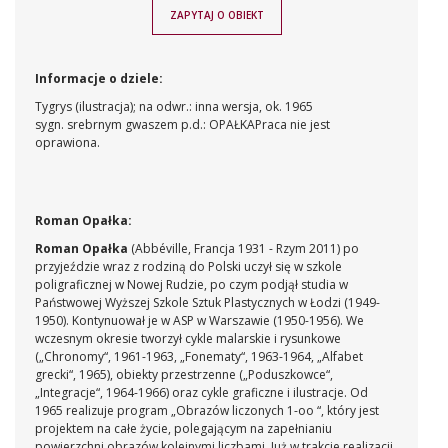
ZAPYTAJ O OBIEKT
Informacje o dziele:
Tygrys (ilustracja); na odwr.: inna wersja, ok. 1965
sygn. srebrnym gwaszem p.d.: OPAŁKA
Praca nie jest
oprawiona.
Roman Opałka:
Roman Opałka
(Abbéville, Francja 1931 - Rzym 2011)
po
przyjeździe wraz z rodziną do Polski uczył się w szkole
poligraficznej w Nowej Rudzie, po czym podjął studia w
Państwowej Wyższej Szkole Sztuk Plastycznych w Łodzi (1949-
1950). Kontynuował je w ASP w Warszawie (1950-1956). We
wczesnym okresie tworzył cykle malarskie i rysunkowe
(„Chronomy“, 1961-1963, „Fonematy“, 1963-1964, „Alfabet
grecki“, 1965), obiekty przestrzenne („Poduszkowce“,
„Integracje“, 1964-1966) oraz cykle graficzne i ilustracje. Od
1965 realizuje program „Obrazów liczonych 1-oo “, który jest
projektem na całe życie, polegającym na zapełnianiu
powierzchni obrazów kolejnymi liczbami. Już w trakcie realizacji