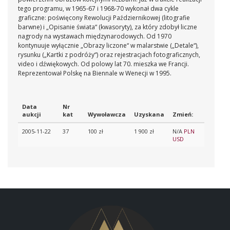
tego programu, w 1965-67 i 1968-70 wykonał dwa cykle
graficzne: poświęcony Rewolucji Październikowej (litografie
barwne) i „Opisanie świata“ (kwasoryty), za który zdobył liczne
nagrody na wystawach międzynarodowych. Od 1970
kontynuuje wyłącznie „Obrazy liczone“ w malarstwie („Detale“),
rysunku („Kartki z podróży“) oraz rejestracjach fotograficznych,
video i dźwiękowych. Od polowy lat 70. mieszka we Francji.
Reprezentował Polskę na Biennale w Wenecji w 1995.
Data
Nr
aukcji
kat
Wywoławcza
Uzyskana
Zmień:
2005-11-22
37
100 zł
1 900 zł
N/A
PLN
USD