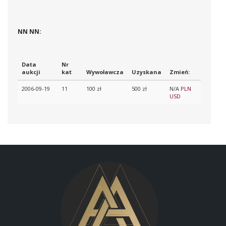
NN NN:
Data
Nr
aukcji
kat
Wywoławcza
Uzyskana
Zmień:
2006-09-19
11
100 zł
500 zł
N/A
PLN
USD