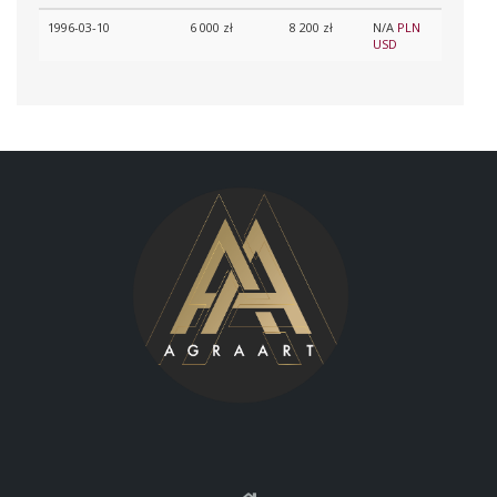
1996-03-10
6 000 zł
8 200 zł
N/A
PLN
USD