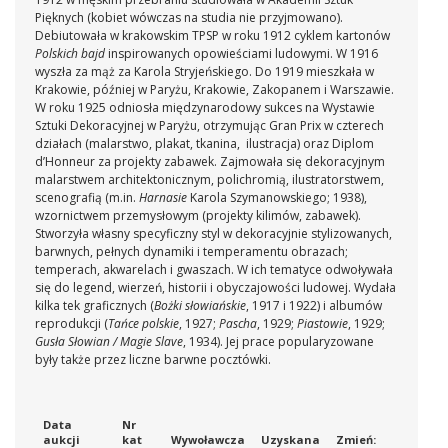
Pięknych (kobiet wówczas na studia nie przyjmowano).
Debiutowała w krakowskim TPSP w roku 1912 cyklem kartonów
Polskich bajd
inspirowanych opowieściami ludowymi. W 1916
wyszła za mąż za Karola Stryjeńskiego. Do 1919 mieszkała w
Krakowie, później w Paryżu, Krakowie, Zakopanem i Warszawie.
W roku 1925 odniosła międzynarodowy sukces na Wystawie
Sztuki Dekoracyjnej w Paryżu, otrzymując Gran Prix w czterech
działach (malarstwo, plakat, tkanina, ilustracja) oraz Diplom
d’Honneur za projekty zabawek. Zajmowała się dekoracyjnym
malarstwem architektonicznym, polichromią, ilustratorstwem,
scenografią (m.in.
Harnasie
Karola Szymanowskiego; 1938),
wzornictwem przemysłowym (projekty kilimów, zabawek).
Stworzyła własny specyficzny styl w dekoracyjnie stylizowanych,
barwnych, pełnych dynamiki i temperamentu obrazach;
temperach, akwarelach i gwaszach. W ich tematyce odwoływała
się do legend, wierzeń, historii i obyczajowości ludowej. Wydała
kilka tek graficznych (
Bożki słowiańskie
, 1917 i 1922) i albumów
reprodukcji (
Tańce polskie
, 1927;
Pascha
, 1929;
Piastowie
, 1929;
Gusła Słowian / Magie Slave
, 1934). Jej prace popularyzowane
były także przez liczne barwne pocztówki.
Data
Nr
aukcji
kat
Wywoławcza
Uzyskana
Zmień: