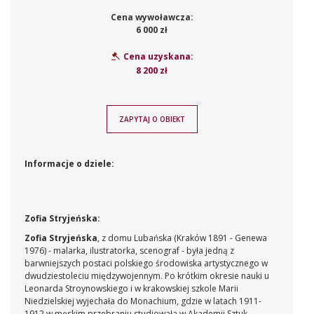
Cena wywoławcza:
6 000 zł
Cena uzyskana:
8 200 zł
ZAPYTAJ O OBIEKT
Informacje o dziele:
Zofia Stryjeńska:
Zofia Stryjeńska
, z domu Lubańska (Kraków 1891 - Genewa
1976) - malarka, ilustratorka, scenograf - była jedną z
barwniejszych postaci polskiego środowiska artystycznego w
dwudziestoleciu międzywojennym. Po krótkim okresie nauki u
Leonarda Stroynowskiego i w krakowskiej szkole Marii
Niedzielskiej wyjechała do Monachium, gdzie w latach 1911-
1912 w męskim przebraniu studiowała w Akademii Sztuk