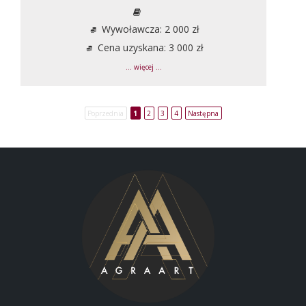
Wywoławcza: 2 000 zł
Cena uzyskana: 3 000 zł
... więcej ...
Poprzednia
1
2
3
4
Następna