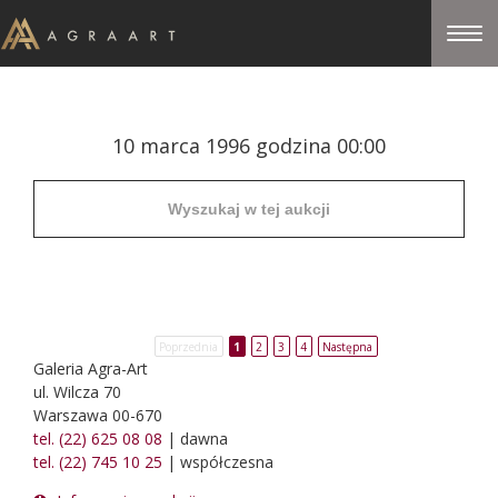
10 marca 1996 godzina 00:00
Poprzednia
1
2
3
4
Następna
Galeria Agra-Art
ul. Wilcza 70
Warszawa 00-670
tel. (22) 625 08 08
| dawna
tel. (22) 745 10 25
| współczesna