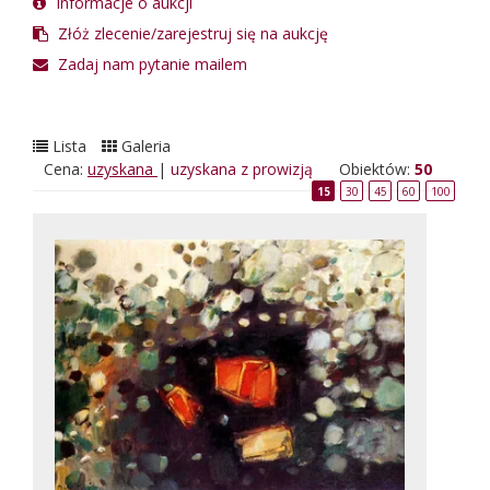
Informacje o aukcji
Złóż zlecenie/zarejestruj się na aukcję
Zadaj nam pytanie mailem
Lista
Galeria
Cena:
uzyskana
|
uzyskana z prowizją
Obiektów:
50
15
30
45
60
100