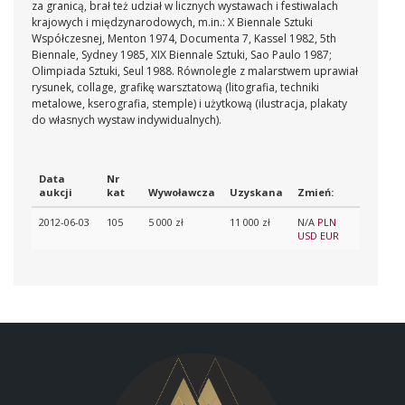
za granicą, brał też udział w licznych wystawach i festiwalach
krajowych i międzynarodowych, m.in.: X Biennale Sztuki
Współczesnej, Menton 1974, Documenta 7, Kassel 1982, 5th
Biennale, Sydney 1985, XIX Biennale Sztuki, Sao Paulo 1987;
Olimpiada Sztuki, Seul 1988. Równolegle z malarstwem uprawiał
rysunek, collage, grafikę warsztatową (litografia, techniki
metalowe, kserografia, stemple) i użytkową (ilustracja, plakaty
do własnych wystaw indywidualnych).
Data
Nr
aukcji
kat
Wywoławcza
Uzyskana
Zmień:
2012-06-03
105
5 000 zł
11 000 zł
N/A
PLN
USD
EUR