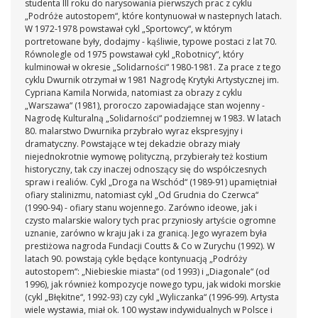
studenta III roku do narysowania pierwszych prac z cyklu
„Podróże autostopem“, które kontynuował w nastepnych latach.
W 1972-1978 powstawał cykl „Sportowcy“, w którym
portretowane były, dodajmy - kąśliwie, typowe postaci z lat 70.
Równolegle od 1975 powstawał cykl „Robotnicy“, który
kulminował w okresie „Solidarności“ 1980-1981. Za prace z tego
cyklu Dwurnik otrzymał w 1981 Nagrodę Krytyki Artystycznej im.
Cypriana Kamila Norwida, natomiast za obrazy z cyklu
„Warszawa“ (1981), proroczo zapowiadające stan wojenny -
Nagrodę Kulturalną „Solidarności“ podziemnej w 1983. W latach
80. malarstwo Dwurnika przybrało wyraz ekspresyjny i
dramatyczny. Powstające w tej dekadzie obrazy miały
niejednokrotnie wymowę polityczną, przybierały też kostium
historyczny, tak czy inaczej odnoszący się do współczesnych
spraw i realiów. Cykl „Droga na Wschód“ (1989-91) upamiętniał
ofiary stalinizmu, natomiast cykl „Od Grudnia do Czerwca“
(1990-94) - ofiary stanu wojennego. Zarówno ideowe, jak i
czysto malarskie walory tych prac przyniosły artyście ogromne
uznanie, zarówno w kraju jak i za granicą. Jego wyrazem była
prestiżowa nagroda Fundacji Coutts & Co w Zurychu (1992). W
latach 90. powstają cykle będące kontynuacją „Podróży
autostopem“: „Niebieskie miasta“ (od 1993) i „Diagonale“ (od
1996), jak również kompozycje nowego typu, jak widoki morskie
(cykl „Błękitne“, 1992-93) czy cykl „Wyliczanka“ (1996-99). Artysta
wiele wystawia, miał ok. 100 wystaw indywidualnych w Polsce i