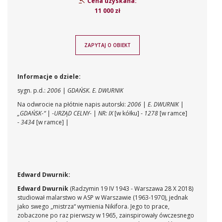
Cena uzyskana:
11 000 zł
ZAPYTAJ O OBIEKT
Informacje o dziele:
sygn. p.d.:
2006
|
GDAŃSK. E. DWURNIK
Na odwrocie na płótnie napis autorski:
2006
|
E. DWURNIK
|
„GDAŃSK-“
|
-URZĄD CELNY-
|
NR: IX
[w kółku] -
1278
[w ramce]
-
3434
[w ramce] |
Edward Dwurnik:
Edward Dwurnik
(Radzymin 19 IV 1943 - Warszawa 28 X 2018)
studiował malarstwo w ASP w Warszawie (1963-1970), jednak
jako swego „mistrza“ wymienia Nikifora. Jego to prace,
zobaczone po raz pierwszy w 1965, zainspirowały ówczesnego