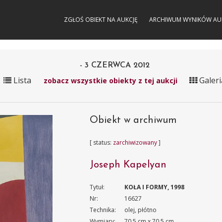
ZGŁOŚ OBIEKT NA AUKCJĘ
ARCHIWUM WYNIKÓW AU
- 3 CZERWCA 2012
Lista
Galeri
zobacz wszystkie obiekty z tej aukcji
Obiekt w archiwum
[ status:
zarchiwizowany
]
Joseph Kapelyan
Tytuł:
KOŁA I FORMY, 1998
Nr:
16627
Technika:
olej, płótno
Wymiary:
70.5 cm x 70.5 cm