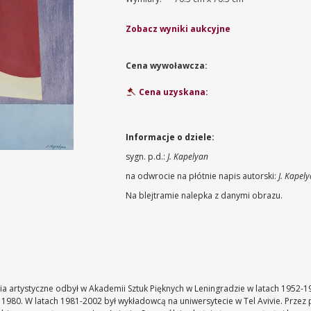
Zobacz wyniki aukcyjne
Cena wywoławcza:
Cena uzyskana:
Informacje o dziele:
sygn. p.d.:
J. Kapelyan
na odwrocie na płótnie napis autorski:
J. Kapel
Na blejtramie nalepka z danymi obrazu.
dia artystyczne odbył w Akademii Sztuk Pięknych w Leningradzie w latach 1952-
980. W latach 1981-2002 był wykładowcą na uniwersytecie w Tel Avivie. Przez pi