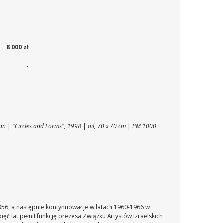
8 000 zł
-
yan
|
"Circles and Forms", 1998
|
oil, 70 x 70 cm
|
PM 1000
1956, a następnie kontynuował je w latach 1960-1966 w
ęć lat pełnił funkcję prezesa Związku Artystów Izraelskich