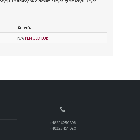
mpozycje abstrakcyjne o dynamicznych geometryzujących
Zmień:
N/A
PLN
USD
EUR
+48226250808
+48227451020