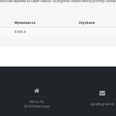
 zbiorowe wystawy na całym świecie. Szczególnie chętnie tworzy portrety i ko
Wywoławcza
Uzyskana
8 000 zł
-
Wilcza 70,
agra@agraart.pl
00-670 Warszawa