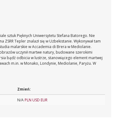
ale sztuk Pięknych Uniwersytetu Stefana Batorego. Nie
 na ZSRR Tepler znalazł się w Uzbekistanie. Wykonywał tam
tudia malarskie w Accademia di Brera w Mediolanie.
h obrazów uczynił martwe natury, budowane szerokimi
ia bądź odbicia w lustrze, stanowiącego element martwej
tawach m.in. w Monako, Londynie, Mediolanie, Paryżu. W
Zmień:
N/A
PLN
USD
EUR