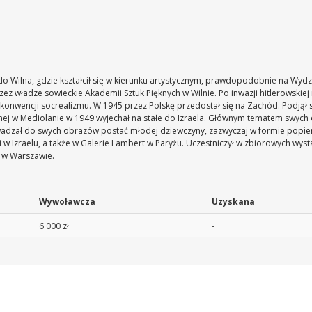
o Wilna, gdzie kształcił się w kierunku artystycznym, prawdopodobnie na Wydzi
z władze sowieckie Akademii Sztuk Pięknych w Wilnie. Po inwazji hitlerowskiej
wencji socrealizmu. W 1945 przez Polskę przedostał się na Zachód. Podjął s
alnej w Mediolanie w 1949 wyjechał na stałe do Izraela. Głównym tematem swyc
dzał do swych obrazów postać młodej dziewczyny, zazwyczaj w formie popiers
 w Izraelu, a także w Galerie Lambert w Paryżu. Uczestniczył w zbiorowych wys
a w Warszawie.
Wywoławcza
Uzyskana
6 000 zł
-