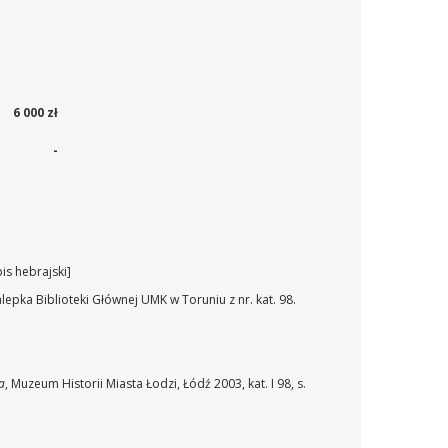
6 000 zł
-
is hebrajski]
epka Biblioteki Głównej UMK w Toruniu z nr. kat. 98.
a
, Muzeum Historii Miasta Łodzi, Łódź 2003, kat. I 98, s.