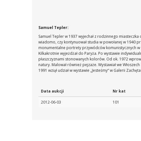
Samuel Tepler:
Samuel Tepler w 1937 wyjechał z rodzinnego miasteczka d
wiadomo, czy kontynuował studia w powołanej w 1940 prze
monumentalne portrety przywódców komunistycznych w kon
Kilkakrotnie wyjeżdżał do Paryża. Po wystawie indywidu
płaszczyznami stonowanych kolorów. Od ok. 1972 wprowa
natury. Malował również pejzaże. Wystawiał we Włoszech i
1991 wziął udział w wystawie „Jesteśmy“ w Galerii Zachęt
Data aukcji
Nr kat
2012-06-03
101