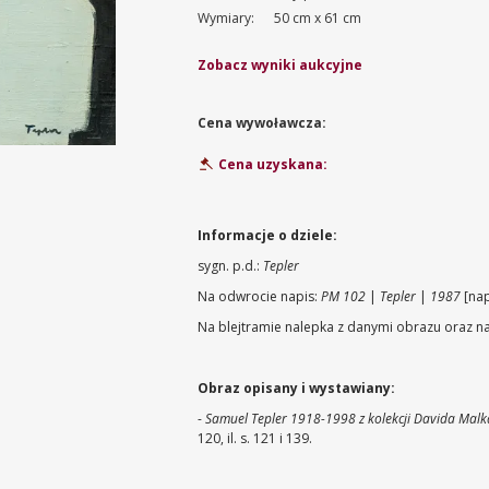
Wymiary:
50 cm x 61 cm
Zobacz wyniki aukcyjne
Cena wywoławcza:
Cena uzyskana:
Informacje o dziele:
sygn. p.d.:
Tepler
Na odwrocie napis:
PM 102
|
Tepler
|
1987
[nap
Na blejtramie nalepka z danymi obrazu oraz nal
Obraz opisany i wystawiany:
-
Samuel Tepler 1918-1998 z kolekcji Davida Malk
120, il. s. 121 i 139.