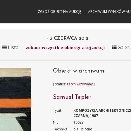
ZGŁOŚ OBIEKT NA AUKCJĘ
ARCHIWUM WYNIKÓW AU
- 3 CZERWCA 2012
Lista
Galeri
zobacz wszystkie obiekty z tej aukcji
Obiekt w archiwum
[ status:
zarchiwizowany
]
Samuel Tepler
Tytuł:
KOMPOZYCJA ARCHITEKTONIC
CZARNA, 1987
Nr:
16633
Technika:
olej, płótno