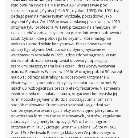
studiował na Wydziale Malarstwa ASP w Warszawie pod
kierunkiem prof. J.Cybisa (1946-51, dyplom 1953). Od 1951 był
pedagogiem na macierzystym Wydziale, początkowo jako
asystent Cybisa. Od 1965 prowadził własną pracownię, w 1979
otrzymał tytuł profesora. W 1990 przeszedł na emeryturę. W
czasie studiów oddziałały nań - za pośrednictwem osobowości i
sztuki Cybisa - idee polskiego koloryzmu, które następnie
twórczo i samodzielnie kontynuował. Początkowo tworzył
obrazy figuratywne. Debiutował na słynnej wystawie w
warszawskim Arsenale w 1955, gdzie zdobył nagrodę. W tym
okresie obok malarstwa uprawiał drzeworyt, operujący
szerokimi płaszczyznami bieli i czerni (drzeworyty wystawiał
m.in. na Biennale w Wenecji w 1956). W drugiej poł. lat 50. zaczął
malować obrazy abstrakcyjne, początkowo utrzymane w
ekspresyjnej i spontanicznej stylistyce malarstwa informel. W
latach 60. wzbogacił swe prace o efekty fakturowe. Niezmienną
inspiracją była dla malarza natura, bogactwo i kolorystyka jej
form. Pozostał jej wierny do dziś, poddając zmianom sam
sposób malowania. Stopniowo rozjaśniał i wygładzał swe
kompozycje, wprowadzając efekty dekoracyjne, jak rytmiczne
powtórzenia form czy rodzaj malowanych „rastrów“, regularnie
znaczących fragmenty kompozycji. Wśród wielu nagród
otrzymał m.in. laur „Złotego Grona“ w Zielonej Górze w 1963,
Grand Prix Festiwalu Polskiego Malarstwa Współczesnego w