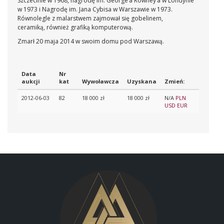
Szczecinie w 1968, nagrodę im. George’a Rowney’a w Londynie
w 1973 i Nagrodę im. Jana Cybisa w Warszawie w 1973.
Równolegle z malarstwem zajmował się gobelinem,
ceramiką, również grafiką komputerową.
Zmarł 20 maja 2014 w swoim domu pod Warszawą.
Data
Nr
aukcji
kat
Wywoławcza
Uzyskana
Zmień:
2012-06-03
82
18 000 zł
18 000 zł
N/A
PLN
USD
EUR