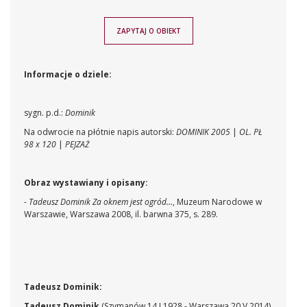
ZAPYTAJ O OBIEKT
Informacje o dziele:
sygn. p.d.:
Dominik
Na odwrocie na płótnie napis autorski:
DOMINIK 2005
|
OL. PŁ
98 x 120
|
PEJZAŻ
Obraz wystawiany i opisany:
-
Tadeusz Dominik Za oknem jest ogród…
, Muzeum Narodowe w
Warszawie, Warszawa 2008, il. barwna 375, s. 289.
Tadeusz Dominik:
Tadeusz Dominik
(Szymanów 14 I 1928 - Warszawa 20 V 2014)