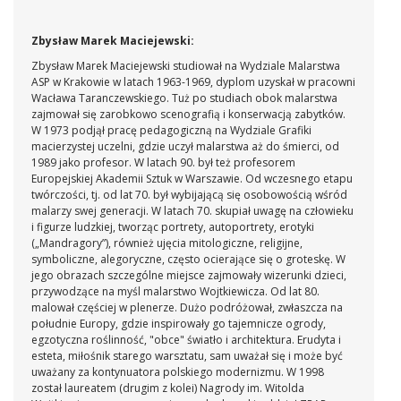
Zbysław Marek Maciejewski:
Zbysław Marek Maciejewski studiował na Wydziale Malarstwa
ASP w Krakowie w latach 1963-1969, dyplom uzyskał w pracowni
Wacława Taranczewskiego. Tuż po studiach obok malarstwa
zajmował się zarobkowo scenografią i konserwacją zabytków.
W 1973 podjął pracę pedagogiczną na Wydziale Grafiki
macierzystej uczelni, gdzie uczył malarstwa aż do śmierci, od
1989 jako profesor. W latach 90. był też profesorem
Europejskiej Akademii Sztuk w Warszawie. Od wczesnego etapu
twórczości, tj. od lat 70. był wybijającą się osobowością wśród
malarzy swej generacji. W latach 70. skupiał uwagę na człowieku
i figurze ludzkiej, tworząc portrety, autoportrety, erotyki
(„Mandragory”), również ujęcia mitologiczne, religijne,
symboliczne, alegoryczne, często ocierające się o groteskę. W
jego obrazach szczególne miejsce zajmowały wizerunki dzieci,
przywodzące na myśl malarstwo Wojtkiewicza. Od lat 80.
malował częściej w plenerze. Dużo podróżował, zwłaszcza na
południe Europy, gdzie inspirowały go tajemnicze ogrody,
egzotyczna roślinność, "obce" światło i architektura. Erudyta i
esteta, miłośnik starego warsztatu, sam uważał się i może być
uważany za kontynuatora polskiego modernizmu. W 1998
został laureatem (drugim z kolei) Nagrody im. Witolda