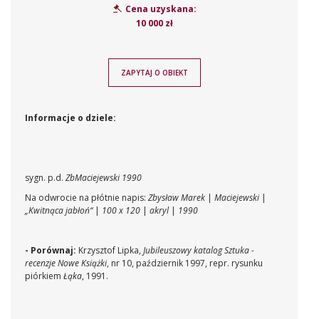
Cena uzyskana:
10 000 zł
ZAPYTAJ O OBIEKT
Informacje o dziele:
sygn. p.d.
ZbMaciejewski 1990
Na odwrocie na płótnie napis:
Zbysław Marek
|
Maciejewski
|
„Kwitnąca jabłoń“
|
100 x 120
|
akryl
|
1990
- Porównaj:
Krzysztof Lipka,
Jubileuszowy katalog Sztuka -
recenzje Nowe Książki
, nr 10, październik 1997, repr. rysunku
piórkiem
Łąka
, 1991.