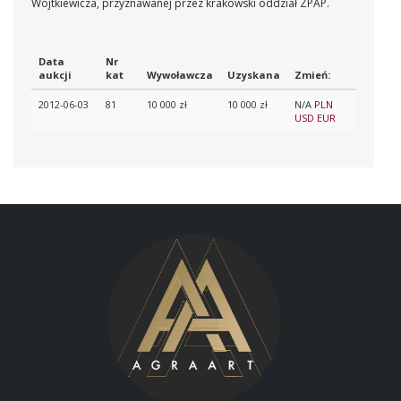
Wojtkiewicza, przyznawanej przez krakowski oddział ZPAP.
Data
Nr
aukcji
kat
Wywoławcza
Uzyskana
Zmień:
2012-06-03
81
10 000 zł
10 000 zł
N/A
PLN
USD
EUR