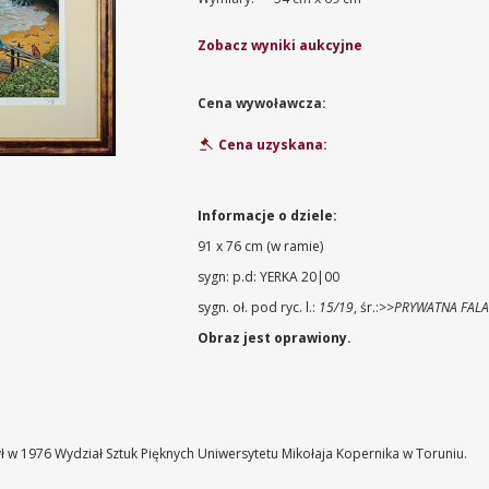
Zobacz wyniki aukcyjne
Cena wywoławcza:
Cena uzyskana:
Informacje o dziele:
91 x 76 cm (w ramie)
sygn: p.d: YERKA 20|00
sygn. oł. pod ryc. l.:
15/19
, śr.:
>>PRYWATNA FAL
Obraz jest oprawiony.
ł w 1976 Wydział Sztuk Pięknych Uniwersytetu Mikołaja Kopernika w Toruniu.