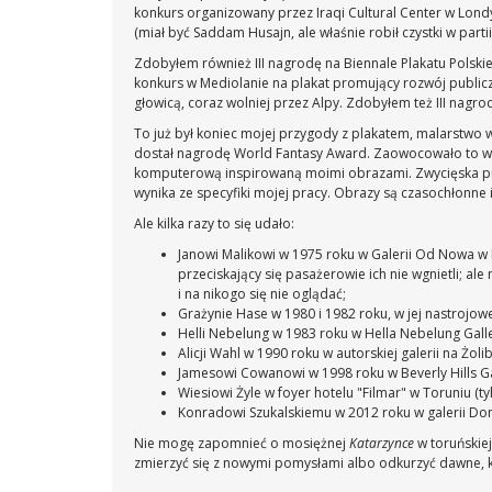
konkurs organizowany przez Iraqi Cultural Center w Londy
(miał być Saddam Husajn, ale właśnie robił czystki w partii
Zdobyłem również III nagrodę na Biennale Plakatu Polsk
konkurs w Mediolanie na plakat promujący rozwój public
głowicą, coraz wolniej przez Alpy. Zdobyłem też III nagr
To już był koniec mojej przygody z plakatem, malarstwo
dostał nagrodę World Fantasy Award. Zaowocowało to wys
komputerową inspirowaną moimi obrazami. Zwycięska praca
wynika ze specyfiki mojej pracy. Obrazy są czasochłonne 
Ale kilka razy to się udało:
Janowi Malikowi w 1975 roku w Galerii Od Nowa w 
przeciskający się pasażerowie ich nie wgnietli; 
i na nikogo się nie oglądać;
Grażynie Hase w 1980 i 1982 roku, w jej nastrojow
Helli Nebelung w 1983 roku w Hella Nebelung Galle
Alicji Wahl w 1990 roku w autorskiej galerii na Żoli
Jamesowi Cowanowi w 1998 roku w Beverly Hills Ga
Wiesiowi Żyle w foyer hotelu "Filmar" w Toruniu (ty
Konradowi Szukalskiemu w 2012 roku w galerii Do
Nie mogę zapomnieć o mosiężnej
Katarzynce
w toruńskie
zmierzyć się z nowymi pomysłami albo odkurzyć dawne, k