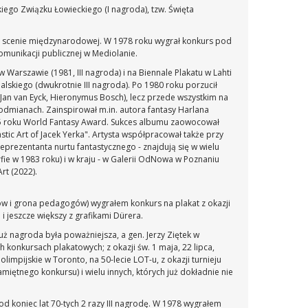
skiego Związku Łowieckiego (I nagroda), tzw. Święta
 na scenie międzynarodowej. W 1978 roku wygrał konkurs pod
omunikacji publicznej w Mediolanie.
arszawie (1981, III nagroda) i na Biennale Plakatu w Lahti
alskiego (dwukrotnie III nagroda). Po 1980 roku porzucił
(Jan van Eyck, Hieronymus Bosch), lecz przede wszystkim na
 odmianach. Zainspirował m.in. autora fantasy Harlana
1995 roku World Fantasy Award. Sukces albumu zaowocował
ic Art of Jacek Yerka". Artysta współpracował także przy
eprezentanta nurtu fantastycznego - znajdują się w wielu
fie w 1983 roku) i w kraju - w Galerii OdNowa w Poznaniu
Art (2022).
gów i grona pedagogów) wygrałem konkurs na plakat z okazji
i jeszcze większy z grafikami Dürera.
uż nagroda była poważniejsza, a gen. Jerzy Ziętek w
konkursach plakatowych; z okazji św. 1 maja, 22 lipca,
limpijskie w Toronto, na 50-lecie LOT-u, z okazji turnieju
iętnego konkursu) i wielu innych, których już dokładnie nie
 koniec lat 70-tych 2 razy III nagrodę. W 1978 wygrałem