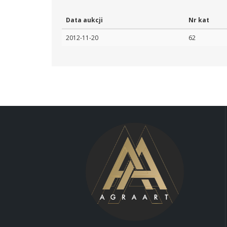
Data aukcji
Nr kat
2012-11-20
62