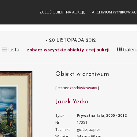
ZGŁOŚ OBIEKT NA AUKCJĘ
ARCHIWUM WYNIKÓW AU
- 20 LISTOPADA 2012
Lista
Galeri
zobacz wszystkie obiekty z tej aukcji
Obiekt w archiwum
[ status:
zarchiwizowany
]
Jacek Yerka
Tytuł:
Prywatna fala, 2000 - 2012
Nr:
17251
Technika:
giclée, papier
Wymiary:
54 cm x 69 cm