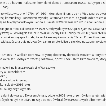
nie pod hasłem "Palestine- homeland denied". Dostałem 1500£ (1£ był po 3,5 $)
 Baas).
iego w Katowicach w 1979 r. W 1980 r. dostałem III nagrodę na Międzynarodow
znej komunikacji- kosmicznie wysoką ,w tamtych czasach, nagrodę odebrałem o
odę na Międzynarodowym Biennale Plakatu w Warszawie w 1981 r. i na Biennale Pl
 wciągnęło mnie całkowicie. W 1995 r. mój wydany w USA przez Jamesa Cowana, 
tawą w Los Angeles w 1998 roku w Beverly Hills Gallery. W 2011(?) roku NVID
 tak mi się spodobała, że zrobiłem inspirowany nią "Trzeci Dzień Stworzenia"
i większość znajduje nabywców, zanim zmaterializuje się idea następnej wystaw
Poznaniu - 6 wielkich obrazów, cały mój ówczesny dorobek, wiozłem w korytarzu
ale na wernisażu odbyłem świetną rozmowę z prof. Tadeuszem Brzozowskim, któ
ej galerii na Marszałkowskiej w Warszawie;
ry w Düsseldorfie;
borzu;
llery w Los Angeles;
lko gicleè) w 2016 roku;
mu Aukcyjnego Agraart.
j galerii sław przed Dworem Artusa, gdzie w 2008 roku przemówiłem w letni wi
tórych kiedyś nie udało mi się z powodów braków warsztatowych albo mentaln