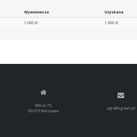
Wywoławcza
Uzyskana
1 000 zł
1 000 zł
Wilcza 70,
agra@agraart.pl
00-670 Warszawa