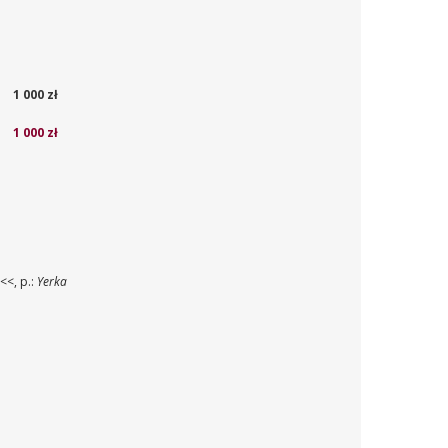
1 000 zł
1 000 zł
A<<
, p.:
Yerka