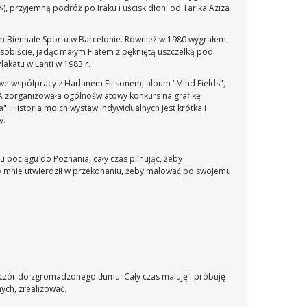
, przyjemną podróż po Iraku i uścisk dłoni od Tarika Aziza
ym Biennale Sportu w Barcelonie. Również w 1980 wygrałem
sobiście, jadąc małym Fiatem z pękniętą uszczelką pod
akatu w Lahti w 1983 r.
we współpracy z Harlanem Ellisonem, album "Mind Fields",
IA zorganizowała ogólnoświatowy konkurs na grafikę
. Historia moich wystaw indywidualnych jest krótka i
y.
 pociągu do Poznania, cały czas pilnując, żeby
ry mnie utwierdził w przekonaniu, żeby malować po swojemu
eczór do zgromadzonego tłumu. Cały czas maluję i próbuję
ych, zrealizować.