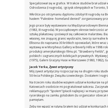
Specjalizował się w grafice. W trakcie studiów brał udział
Odrodzenia (I nagroda), igrzysk olimpijskich w Toronto, 5
Wkrótce po otrzymaniu dyplomu zdobył III nagrodę na Bie
hasłem "Palestine- homeland denied" zorganizowany przez
Jego prace były wystawiane na Międzynarodowym Biennale 
(1983, III nagroda). W początkowym okresie twórczości art
sztukę plakatową i poświęcił się całkowicie malarstwu. B
własnej, nie znającej granic wyobraźni, tworzy surrealne
Ellisona do napisania 30 krótkich opowiadań, które wraz
wystawą w w Morpheus Gallery w Beverly Hills w 1998 rok
produkcji amerykańskiego filmu pt. "Strawberry Fields", 
polskich i zagranicznych kolekcjach prywatnych. Wystawy 
(1975), Galerii Grażyny Hase w Warszawie (1980, 1982), Gal
Jacek Yerka,
Żywot artystyczny
Mój żywot artystyczny rozpoczął się na drugim roku stud
50-lecia Polskiego Związku Łowieckiego. Dostałem I nagro
Na trzecim roku studiów wziąłem udział w konkursie na pl
Katowicach osobiście mi pogratulował sukcesu. Zaczynałe
reklamujących "Społem"(płacili najlepiej i w miarę przyzwo
rycerskiego na zamku golubskim (tu organizator obiecał m
pamiętam.
Żeby nie wpaść w rutynę brałem też udział w konkursach 