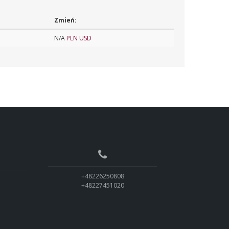
Zmień:
N/A
PLN
USD
+48226250808
+48227451020