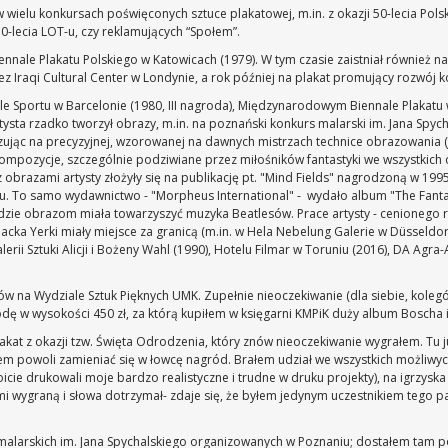
 w wielu konkursach poświęconych sztuce plakatowej, m.in. z okazji 50-lecia Pol
0-lecia LOT-u, czy reklamujących “Społem”.
nnale Plakatu Polskiego w Katowicach (1979). W tym czasie zaistniał również
 Iraqi Cultural Center w Londynie, a rok później na plakat promujący rozwój k
Sportu w Barcelonie (1980, III nagroda), Międzynarodowym Biennale Plakatu w W
ysta rzadko tworzył obrazy, m.in. na poznański konkurs malarski im. Jana Spych
azując na precyzyjnej, wzorowanej na dawnych mistrzach technice obrazowania 
 kompozycje, szczególnie podziwiane przez miłośników fantastyki we wszystkich
 z obrazami artysty złożyły się na publikację pt. "Mind Fields" nagrodzoną w 
u. To samo wydawnictwo - "Morpheus International" - wydało album "The Fantast
gdzie obrazom miała towarzyszyć muzyka Beatlesów. Prace artysty - cenionego r
Jacka Yerki miały miejsce za granicą (m.in. w Hela Nebelung Galerie w Düsseldor
erii Sztuki Alicji i Bożeny Wahl (1990), Hotelu Filmar w Toruniu (2016), DA Agra-
iów na Wydziale Sztuk Pięknych UMK. Zupełnie nieoczekiwanie (dla siebie, kole
dę w wysokości 450 zł, za którą kupiłem w księgarni KMPiK duży album Boscha i 
akat z okazji tzw. Święta Odrodzenia, który znów nieoczekiwanie wygrałem. Tu j
m powoli zamieniać się w łowcę nagród. Brałem udział we wszystkich możliwych 
icie drukowali moje bardzo realistyczne i trudne w druku projekty), na igrzyska o
i wygraną i słowa dotrzymał- zdaje się, że byłem jedynym uczestnikiem tego pam
malarskich im. Jana Spychalskiego organizowanych w Poznaniu; dostałem tam pod