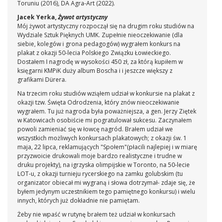
Toruniu (2016), DA Agra-Art (2022).
Jacek Yerka,
Żywot artystyczny
Mój żywot artystyczny rozpoczął się na drugim roku studiów na
Wydziale Sztuk Pięknych UMK. Zupełnie nieoczekiwanie (dla
siebie, kolegów i grona pedagogów) wygrałem konkurs na
plakat z okazji 50-lecia Polskiego Związku Łowieckiego.
Dostałem I nagrodę w wysokości 450 zł, za którą kupiłem w
księgarni KMPiK duży album Boscha i i jeszcze większy z
grafikami Dürera.
Na trzecim roku studiów wziąłem udział w konkursie na plakat z
okazji tzw. Święta Odrodzenia, który znów nieoczekiwanie
wygrałem. Tu już nagroda była poważniejsza, a gen. Jerzy Ziętek
w Katowicach osobiście mi pogratulował sukcesu. Zaczynałem
powoli zamieniać się w łowcę nagród. Brałem udział we
wszystkich możliwych konkursach plakatowych; z okazji św. 1
maja, 22 lipca, reklamujących "Społem"(płacili najlepiej i w miarę
przyzwoicie drukowali moje bardzo realistyczne i trudne w
druku projekty), na igrzyska olimpijskie w Toronto, na 50-lecie
LOT-u, z okazji turnieju rycerskiego na zamku golubskim (tu
organizator obiecał mi wygraną i słowa dotrzymał- zdaje się, że
byłem jedynym uczestnikiem tego pamiętnego konkursu) i wielu
innych, których już dokładnie nie pamiętam.
Żeby nie wpaść w rutynę brałem też udział w konkursach