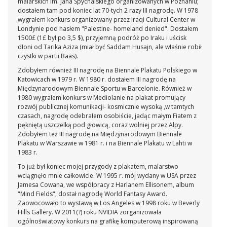
malarskich im. Jana Spychalskiego organizowanych w Poznaniu;
dostałem tam pod koniec lat 70-tych 2 razy III nagrodę. W 1978
wygrałem konkurs organizowany przez Iraqi Cultural Center w
Londynie pod hasłem "Palestine- homeland denied". Dostałem
1500£ (1£ był po 3,5 $), przyjemną podróż po Iraku i uścisk
dłoni od Tarika Aziza (miał być Saddam Husajn, ale właśnie robił
czystki w partii Baas).
Zdobyłem również III nagrodę na Biennale Plakatu Polskiego w
Katowicach w 1979 r. W 1980 r. dostałem III nagrodę na
Międzynarodowym Biennale Sportu w Barcelonie. Również w
1980 wygrałem konkurs w Mediolanie na plakat promujący
rozwój publicznej komunikacji- kosmicznie wysoką ,w tamtych
czasach, nagrodę odebrałem osobiście, jadąc małym Fiatem z
pękniętą uszczelką pod głowicą, coraz wolniej przez Alpy.
Zdobyłem też III nagrodę na Międzynarodowym Biennale
Plakatu w Warszawie w 1981 r. i na Biennale Plakatu w Lahti w
1983 r.
To już był koniec mojej przygody z plakatem, malarstwo
wciągnęło mnie całkowicie. W 1995 r. mój wydany w USA przez
Jamesa Cowana, we współpracy z Harlanem Ellisonem, album
"Mind Fields", dostał nagrodę World Fantasy Award.
Zaowocowało to wystawą w Los Angeles w 1998 roku w Beverly
Hills Gallery. W 2011(?) roku NVIDIA zorganizowała
ogólnoświatowy konkurs na grafikę komputerową inspirowaną