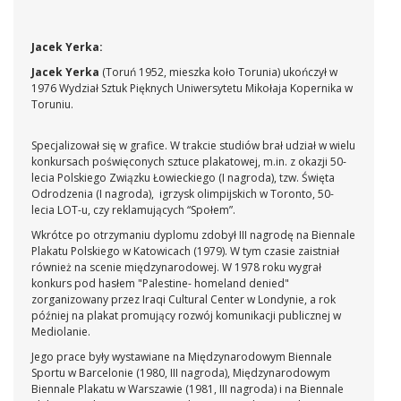
Jacek Yerka:
Jacek Yerka
(Toruń 1952, mieszka koło Torunia) ukończył w
1976 Wydział Sztuk Pięknych Uniwersytetu Mikołaja Kopernika w
Toruniu.
Specjalizował się w grafice. W trakcie studiów brał udział w wielu
konkursach poświęconych sztuce plakatowej, m.in. z okazji 50-
lecia Polskiego Związku Łowieckiego (I nagroda), tzw. Święta
Odrodzenia (I nagroda), igrzysk olimpijskich w Toronto, 50-
lecia LOT-u, czy reklamujących “Społem”.
Wkrótce po otrzymaniu dyplomu zdobył III nagrodę na Biennale
Plakatu Polskiego w Katowicach (1979). W tym czasie zaistniał
również na scenie międzynarodowej. W 1978 roku wygrał
konkurs pod hasłem "Palestine- homeland denied"
zorganizowany przez Iraqi Cultural Center w Londynie, a rok
później na plakat promujący rozwój komunikacji publicznej w
Mediolanie.
Jego prace były wystawiane na Międzynarodowym Biennale
Sportu w Barcelonie (1980, III nagroda), Międzynarodowym
Biennale Plakatu w Warszawie (1981, III nagroda) i na Biennale