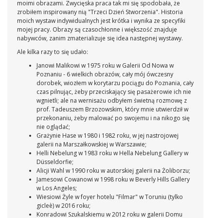
moimi obrazami. Zwycięska praca tak mi się spodobała, że
zrobiłem inspirowany nią "Trzeci Dzień Stworzenia". Historia
moich wystaw indywidualnych jest krótka i wynika ze specyfiki
mojej pracy. Obrazy są czasochłonne i większość znajduje
nabywców, zanim zmaterializuje się idea następnej wystawy.
Ale kilka razy to się udało:
Janowi Malikowi w 1975 roku w Galerii Od Nowa w
Poznaniu - 6 wielkich obrazów, cały mój ówczesny
dorobek, wiozłem w korytarzu pociągu do Poznania, cały
czas pilnując, żeby przeciskający się pasażerowie ich nie
wgnietli; ale na wernisażu odbyłem świetną rozmowę z
prof. Tadeuszem Brzozowskim, który mnie utwierdził w
przekonaniu, żeby malować po swojemu i na nikogo się
nie oglądać;
Grażynie Hase w 1980 i 1982 roku, w jej nastrojowej
galerii na Marszałkowskiej w Warszawie;
Helli Nebelung w 1983 roku w Hella Nebelung Gallery w
Düsseldorfie;
Alicji Wahl w 1990 roku w autorskiej galerii na Żoliborzu;
Jamesowi Cowanowi w 1998 roku w Beverly Hills Gallery
w Los Angeles;
Wiesiowi Żyle w foyer hotelu "Filmar" w Toruniu (tylko
gicleè) w 2016 roku;
Konradowi Szukalskiemu w 2012 roku w galerii Domu