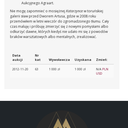
Aukcyjnego Agraart.
Nie mogę zapomnieć o mosiężnej
Katarzynce
w toruńskiej
galerii sław przed Dworem Artusa, gdzie w 2008 roku
przemówiłem w letni wieczór do zgromadzonego tłumu. Cały
czas maluję i próbuję zmierzyć się z nowymi pomysłami albo
odkurzyć dawne, których kiedyś nie udało mi się z powodów
braków warsztatowych albo mentalnych, zrealizować.
Data
Nr
aukcji
kat
Wywoławcza
Uzyskana
Zmień:
2012-11-20
63
1 000 zł
1 000 zł
N/A
PLN
USD