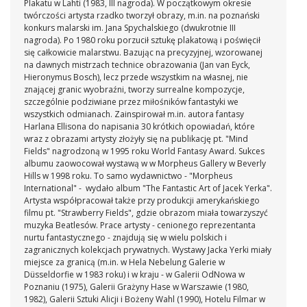
Plakatu w Lahti (1983, III nagroda). W początkowym okresie
twórczości artysta rzadko tworzył obrazy, m.in. na poznański
konkurs malarski im. Jana Spychalskiego (dwukrotnie III
nagroda). Po 1980 roku porzucił sztukę plakatową i poświęcił
się całkowicie malarstwu. Bazując na precyzyjnej, wzorowanej
na dawnych mistrzach technice obrazowania (Jan van Eyck,
Hieronymus Bosch), lecz przede wszystkim na własnej, nie
znającej granic wyobraźni, tworzy surrealne kompozycje,
szczególnie podziwiane przez miłośników fantastyki we
wszystkich odmianach. Zainspirował m.in. autora fantasy
Harlana Ellisona do napisania 30 krótkich opowiadań, które
wraz z obrazami artysty złożyły się na publikację pt. "Mind
Fields" nagrodzoną w 1995 roku World Fantasy Award. Sukces
albumu zaowocował wystawą w w Morpheus Gallery w Beverly
Hills w 1998 roku. To samo wydawnictwo - "Morpheus
International" - wydało album "The Fantastic Art of Jacek Yerka".
Artysta współpracował także przy produkcji amerykańskiego
filmu pt. "Strawberry Fields", gdzie obrazom miała towarzyszyć
muzyka Beatlesów. Prace artysty - cenionego reprezentanta
nurtu fantastycznego - znajdują się w wielu polskich i
zagranicznych kolekcjach prywatnych. Wystawy Jacka Yerki miały
miejsce za granicą (m.in. w Hela Nebelung Galerie w
Düsseldorfie w 1983 roku) i w kraju - w Galerii OdNowa w
Poznaniu (1975), Galerii Grażyny Hase w Warszawie (1980,
1982), Galerii Sztuki Alicji i Bożeny Wahl (1990), Hotelu Filmar w