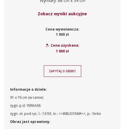
Wymiary: 68 cm x 54 cm
Zobacz wyniki aukcyjne
Cena wywoławcza:
1 000 zł
Cena uzyskana:
1 000 zł
ZAPYTAJ O OBIEKT
Informacje o dziele:
91 x 76 cm (w ramie)
sygn: p.d: YERKA06
sygn. oł. pod ryc. l.:
13/50
, śr.:
>>BIBLIOTAMA<<,
p.:
Yerka
Obraz jest oprawiony.