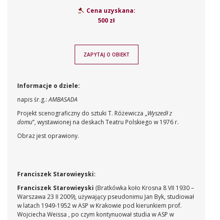
Cena uzyskana:
500 zł
ZAPYTAJ O OBIEKT
Informacje o dziele:
napis śr.g.:
AMBASADA
Projekt scenograficzny do sztuki T. Różewicza „
Wyszedł z
domu
”, wystawionej na deskach Teatru Polskiego w 1976 r.
Obraz jest oprawiony.
Franciszek Starowieyski:
Franciszek Starowieyski
(Bratkówka koło Krosna 8 VII 1930 –
Warszawa 23 II 2009), używający pseudonimu Jan Byk, studiował
w latach 1949-1952 w ASP w Krakowie pod kierunkiem prof.
Wojciecha Weissa , po czym kontynuował studia w ASP w