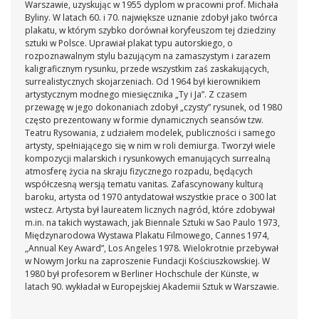
Warszawie, uzyskując w 1955 dyplom w pracowni prof. Michała
Byliny. W latach 60. i 70. największe uznanie zdobył jako twórca
plakatu, w którym szybko dorównał koryfeuszom tej dziedziny
sztuki w Polsce. Uprawiał plakat typu autorskiego, o
rozpoznawalnym stylu bazującym na zamaszystym i zarazem
kaligraficznym rysunku, przede wszystkim zaś zaskakujących,
surrealistycznych skojarzeniach. Od 1964 był kierownikiem
artystycznym modnego miesięcznika „Ty i Ja”. Z czasem
przewagę w jego dokonaniach zdobył „czysty” rysunek, od 1980
często prezentowany w formie dynamicznych seansów tzw.
Teatru Rysowania, z udziałem modelek, publiczności i samego
artysty, spełniającego się w nim w roli demiurga. Tworzył wiele
kompozycji malarskich i rysunkowych emanujących surrealną
atmosferę życia na skraju fizycznego rozpadu, będących
współczesną wersją tematu vanitas. Zafascynowany kulturą
baroku, artysta od 1970 antydatował wszystkie prace o 300 lat
wstecz. Artysta był laureatem licznych nagród, które zdobywał
m.in. na takich wystawach, jak Biennale Sztuki w Sao Paulo 1973,
Międzynarodowa Wystawa Plakatu Filmowego, Cannes 1974,
„Annual Key Award”, Los Angeles 1978. Wielokrotnie przebywał
w Nowym Jorku na zaproszenie Fundacji Kościuszkowskiej. W
1980 był profesorem w Berliner Hochschule der Künste, w
latach 90. wykładał w Europejskiej Akademii Sztuk w Warszawie.