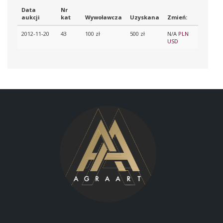
Data
Nr
aukcji
kat
Wywoławcza
Uzyskana
Zmień:
2012-11-20
43
100 zł
500 zł
N/A
PLN
USD