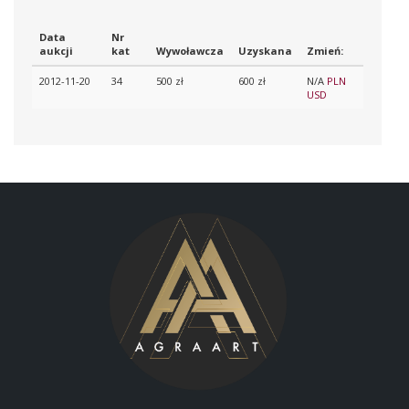
Data
Nr
aukcji
kat
Wywoławcza
Uzyskana
Zmień:
2012-11-20
34
500 zł
600 zł
N/A
PLN
USD