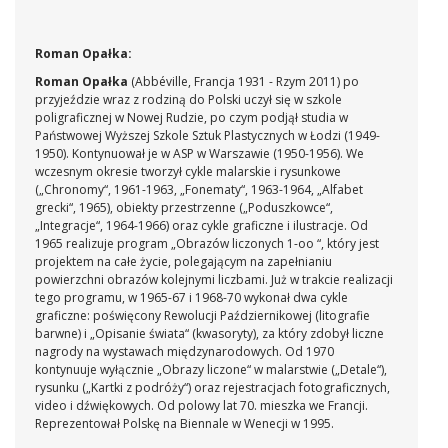
Roman Opałka:
Roman Opałka
(Abbéville, Francja 1931 - Rzym 2011)
po
przyjeździe wraz z rodziną do Polski uczył się w szkole
poligraficznej w Nowej Rudzie, po czym podjął studia w
Państwowej Wyższej Szkole Sztuk Plastycznych w Łodzi (1949-
1950). Kontynuował je w ASP w Warszawie (1950-1956). We
wczesnym okresie tworzył cykle malarskie i rysunkowe
(„Chronomy“, 1961-1963, „Fonematy“, 1963-1964, „Alfabet
grecki“, 1965), obiekty przestrzenne („Poduszkowce“,
„Integracje“, 1964-1966) oraz cykle graficzne i ilustracje. Od
1965 realizuje program „Obrazów liczonych 1-oo “, który jest
projektem na całe życie, polegającym na zapełnianiu
powierzchni obrazów kolejnymi liczbami. Już w trakcie realizacji
tego programu, w 1965-67 i 1968-70 wykonał dwa cykle
graficzne: poświęcony Rewolucji Październikowej (litografie
barwne) i „Opisanie świata“ (kwasoryty), za który zdobył liczne
nagrody na wystawach międzynarodowych. Od 1970
kontynuuje wyłącznie „Obrazy liczone“ w malarstwie („Detale“),
rysunku („Kartki z podróży“) oraz rejestracjach fotograficznych,
video i dźwiękowych. Od polowy lat 70. mieszka we Francji.
Reprezentował Polskę na Biennale w Wenecji w 1995.