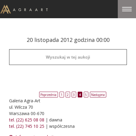
20 listopada 2012 godzina 00:00
Poprzednia
1
2
3
4
5
Następna
Galeria Agra-Art
ul. Wilcza 70
Warszawa 00-670
tel. (22) 625 08 08
| dawna
tel. (22) 745 10 25
| współczesna