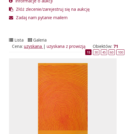
Informacje o aukcji
Złóż zlecenie/zarejestruj się na aukcję
Zadaj nam pytanie mailem
Lista
Galeria
Cena:
uzyskana
|
uzyskana z prowizją
Obiektów:
71
15
30
45
60
100