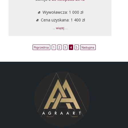
Wywoławcza: 1 000 zł
Cena uzyskana: 1 400 zł
... więcej ...
Poprzednia
1
2
3
4
5
Następna