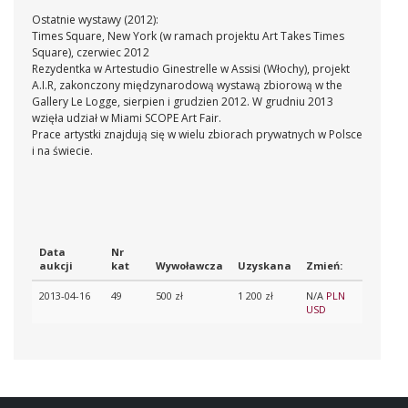
Ostatnie wystawy (2012):
Times Square, New York (w ramach projektu Art Takes Times
Square), czerwiec 2012
Rezydentka w Artestudio Ginestrelle w Assisi (Włochy), projekt
A.I.R, zakonczony międzynarodową wystawą zbiorową w the
Gallery Le Logge, sierpien i grudzien 2012. W grudniu 2013
wzięła udział w
Miami SCOPE Art Fair.
Prace artystki znajdują się w wielu zbiorach prywatnych w Polsce
i na świecie.
Data
Nr
aukcji
kat
Wywoławcza
Uzyskana
Zmień:
2013-04-16
49
500 zł
1 200 zł
N/A
PLN
USD