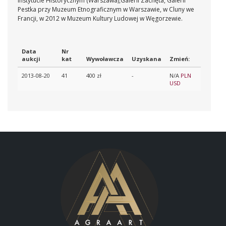
Instytucie Historycznym (Warszawa),Galerii Zachęta, Galerii
Pestka przy Muzeum Etnograficznym w Warszawie, w Cluny we
Francji, w 2012 w Muzeum Kultury Ludowej w Węgorzewie.
Data
Nr
aukcji
kat
Wywoławcza
Uzyskana
Zmień:
2013-08-20
41
400 zł
-
N/A
PLN
USD