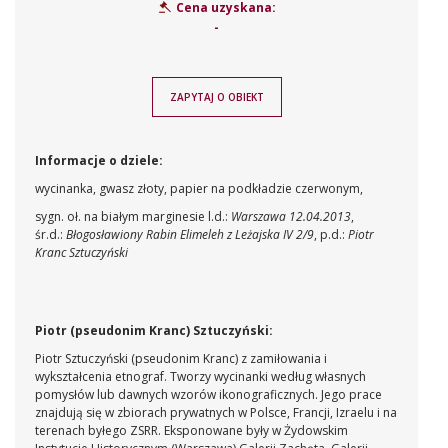
Cena uzyskana:
-
ZAPYTAJ O OBIEKT
Informacje o dziele:
wycinanka, gwasz złoty, papier na podkładzie czerwonym,
sygn. oł. na białym marginesie l.d.:
Warszawa 12.04.2013
,
śr.d.:
Błogosławiony Rabin Elimeleh z Leżajska IV 2/9
, p.d.:
Piotr
Kranc Sztuczyński
Piotr (pseudonim Kranc) Sztuczyński:
Piotr Sztuczyński (pseudonim Kranc) z zamiłowania i
wykształcenia etnograf. Tworzy wycinanki według własnych
pomysłów lub dawnych wzorów ikonograficznych. Jego prace
znajdują się w zbiorach prywatnych w Polsce, Francji, Izraelu i na
terenach byłego ZSRR. Eksponowane były w Żydowskim