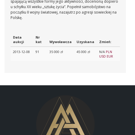
spajającą wszystkie formy jego aktywności, docenioną dopiero
u schyłku XX wieku „sztukę życia’’. Popełnił samobójstwo na
początku II wojny światowej, nazajutrz po agresji sowieckiej na
Polskę.
Data
Nr
aukcji
kat
Wywoławcza
Uzyskana
Zmień:
2013-12-08
91
35 000 zł
45 000 zł
N/A
PLN
USD
EUR