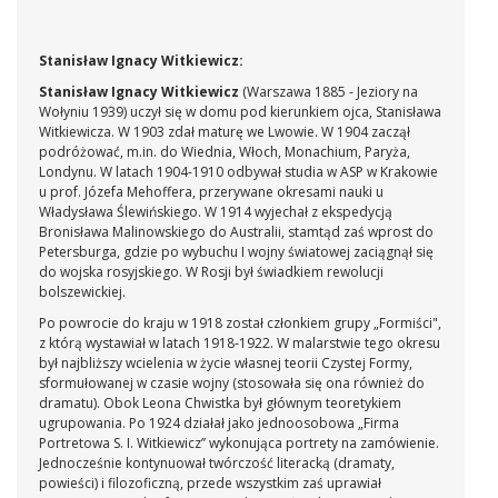
russe, w trakcie których powstało wiele portretów
rysowanych węglem i barwnymi pastelami, częściowo dla
rozrywki, częściowo dla pieniędzy - portretami Witkacy
Stanisław Ignacy Witkiewicz:
spłacał m.in. karciane długi.
Portret męski
z 1917 roku jest
charakterystyczny dla tego okresu jego twórczości - mocno
Stanisław Ignacy Witkiewicz
(Warszawa 1885 - Jeziory na
skonstruowana głowa, z twarzą modelowaną różnymi
Wołyniu 1939) uczył się w domu pod kierunkiem ojca, Stanisława
odcieniami różu z silnymi akcentami bieli. Pozostałe elementy
Witkiewicza. W 1903 zdał maturę we Lwowie. W 1904 zaczął
portretu - ubranie i tło - artysta potraktował szkicowo, ledwie
podróżować, m.in. do Wiednia, Włoch, Monachium, Paryża,
je zaznaczając, jednak sposób prowadzenia kreski jest
Londynu. W latach 1904-1910 odbywał studia w ASP w Krakowie
zdecydowany, zamaszysty, co wzmaga ekspresję całego
u prof. Józefa Mehoffera, przerywane okresami nauki u
wizerunku.
Władysława Ślewińskiego. W 1914 wyjechał z ekspedycją
Bronisława Malinowskiego do Australii, stamtąd zaś wprost do
Petersburga, gdzie po wybuchu I wojny światowej zaciągnął się
do wojska rosyjskiego. W Rosji był świadkiem rewolucji
bolszewickiej.
Po powrocie do kraju w 1918 został członkiem grupy „Formiści",
z którą wystawiał w latach 1918-1922. W malarstwie tego okresu
był najbliższy wcielenia w życie własnej teorii Czystej Formy,
sformułowanej w czasie wojny (stosowała się ona również do
dramatu). Obok Leona Chwistka był głównym teoretykiem
ugrupowania. Po 1924 działał jako jednoosobowa „Firma
Portretowa S. I. Witkiewicz’’ wykonująca portrety na zamówienie.
Jednocześnie kontynuował twórczość literacką (dramaty,
powieści) i filozoficzną, przede wszystkim zaś uprawiał