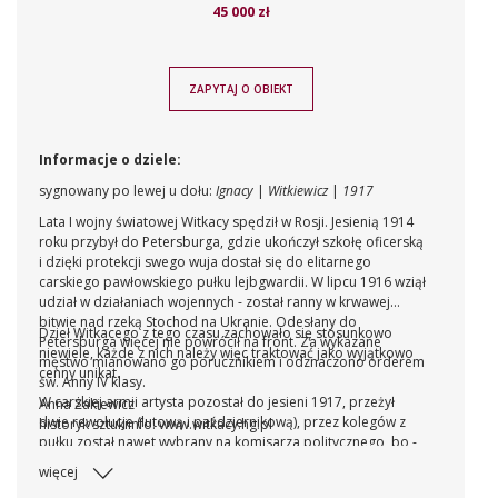
45 000 zł
ZAPYTAJ O OBIEKT
Informacje o dziele:
sygnowany po lewej u dołu:
Ignacy
|
Witkiewicz
|
1917
Lata I wojny światowej Witkacy spędził w Rosji. Jesienią 1914
roku przybył do Petersburga, gdzie ukończył szkołę oficerską
i dzięki protekcji swego wuja dostał się do elitarnego
carskiego pawłowskiego pułku lejbgwardii. W lipcu 1916 wziął
udział w działaniach wojennych - został ranny w krwawej
bitwie nad rzeką Stochod na Ukranie. Odesłany do
Dzieł Witkacego z tego czasu zachowało się stosunkowo
Petersburga więcej nie powrócił na front. Za wykazane
niewiele, każde z nich należy więc traktować jako wyjątkowo
męstwo mianowano go porucznikiem i odznaczono orderem
cenny unikat.
św. Anny IV klasy.
W carskiej armii artysta pozostał do jesieni 1917, przeżył
Anna Żakiewicz
dwie rewolucje (lutową i październikową), przez kolegów z
historyk sztuki
info: www.witkacy.hg.pl
pułku został nawet wybrany na komisarza politycznego, bo -
jak wspominał - „nie lał w mordę i nie przeklinał po
więcej
matiuszkie“. Za to uczestniczył w papojkach a la maniere