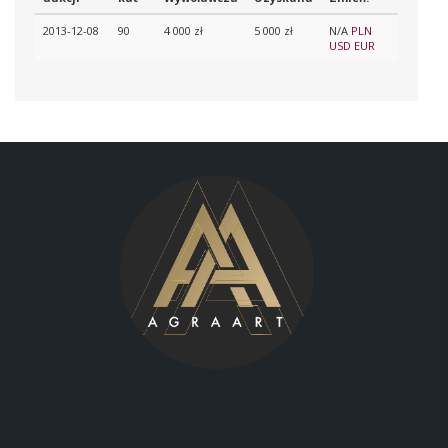
2013-12-08
90
4 000 zł
5 000 zł
N/A
PLN
USD
EUR