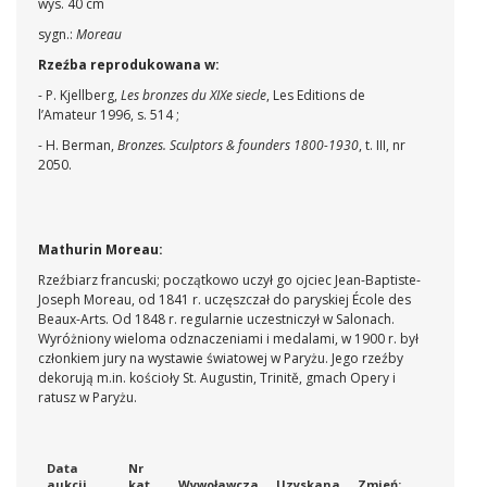
wys. 40 cm
sygn.:
Moreau
Rzeźba reprodukowana w:
- P. Kjellberg,
Les bronzes du XIXe siecle
, Les Editions de
l’Amateur 1996, s. 514 ;
- H. Berman,
Bronzes. Sculptors & founders 1800-1930
, t. III, nr
2050.
Mathurin Moreau:
Rzeźbiarz francuski; początkowo uczył go ojciec Jean-Baptiste-
Joseph Moreau, od 1841 r. uczęszczał do paryskiej École des
Beaux-Arts. Od 1848 r. regularnie uczestniczył w Salonach.
Wyróżniony wieloma odznaczeniami i medalami, w 1900 r. był
członkiem jury na wystawie światowej w Paryżu. Jego rzeźby
dekorują m.in. kościoły St. Augustin, Trinitě, gmach Opery i
ratusz w Paryżu.
Data
Nr
aukcji
kat
Wywoławcza
Uzyskana
Zmień: