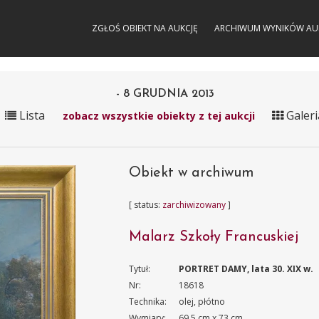
ZGŁOŚ OBIEKT NA AUKCJĘ
ARCHIWUM WYNIKÓW AU
- 8 GRUDNIA 2013
Lista
Galeri
zobacz wszystkie obiekty z tej aukcji
Obiekt w archiwum
[ status:
zarchiwizowany
]
Malarz Szkoły Francuskiej
Tytuł:
PORTRET DAMY, lata 30. XIX w.
Nr:
18618
Technika:
olej, płótno
Wymiary:
69.5 cm x 73 cm