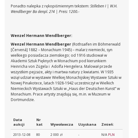
Ponadto nalepka z rękopiśmiennym tekstem:
Stilleben I |
W.H.
Wendlberger Ba denpl. 2?4 | Preis: 1200.-
Wenzel Hermann Wendlberger:
Wenzel Hermann Wendlberger
(Rothsaifen im Böhmerwald
[Červená] 1882 – Monachium 1945) – malarz niemiecki, syn
wielkiego posiadacza ziemskiego; od 1916 studiował w
Akademii Sztuk Pięknych w Monachium pod kierunkiem
Heinricha von Zügela i Adolfa Hengelera. Malował przede
wszystkim pejzaże, akty i martwa natury z kwiatami. W 1935
wziął udział w wystawie Wielkiej Monachijskiej Wystawie Sztuki w
Nowej Pinakotece, latach 1928-1942 uczestniczył w Wielkich
Niemieckich Wystawach Sztuki w „Haus der Deutschen Kunst” w
Monachium. Prace artysty znajdują się, m.in. w Muzeum w
Dortmundzie.
Data
Nr
aukcji
kat
Wywoławcza
Uzyskana
Zmień:
2013-12-08
80
2 000 zł
-
N/A
PLN