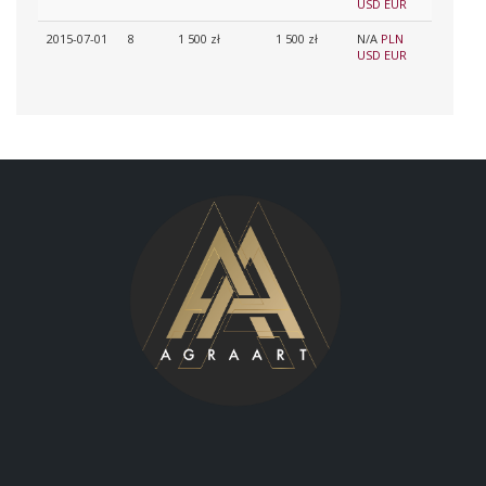
USD
EUR
2015-07-01
8
1 500 zł
1 500 zł
N/A
PLN
USD
EUR