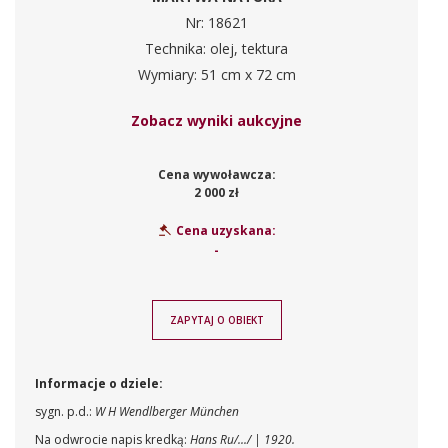
Nr: 18621
Technika: olej, tektura
Wymiary: 51 cm x 72 cm
Zobacz wyniki aukcyjne
Cena wywoławcza:
2 000 zł
Cena uzyskana:
-
ZAPYTAJ O OBIEKT
Informacje o dziele:
sygn. p.d.:
W H Wendlberger München
Na odwrocie napis kredką:
Hans Ru/.../ | 1920.