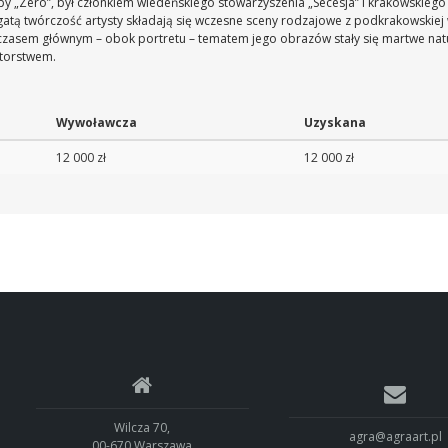
py „Zero”, był członkiem wiedeńskiego stowarzyszenia „Secesja” i krakowskiego 
bogatą twórczość artysty składają się wczesne sceny rodzajowe z podkrakowskiej 
 czasem głównym – obok portretu – tematem jego obrazów stały się martwe nat
atorstwem.
Wywoławcza
Uzyskana
12 000 zł
12 000 zł
Wilcza 70,
agra@agraart.pl
00-670 Warszawa