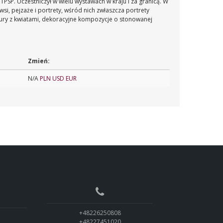
TPSP. Uczestniczył w wielu wystawach w kraju i za granicą. W
wsi, pejzaże i portrety, wśród nich zwłaszcza portrety
ury z kwiatami, dekoracyjne kompozycje o stonowanej
Zmień:
N/A
PLN
USD
EUR
+48226250808
+48227451020