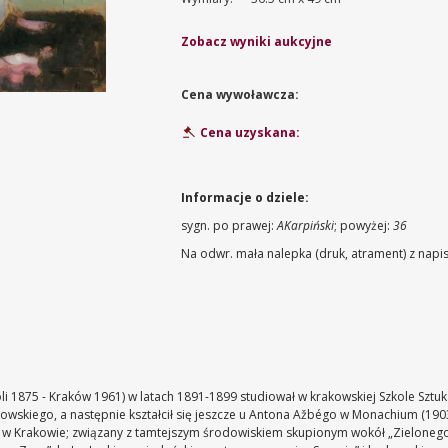
Zobacz wyniki aukcyjne
Cena wywoławcza:
Cena uzyskana:
Informacje o dziele:
sygn. po prawej:
AKarpiński
; powyżej:
36
Na odwr. mała nalepka (druk, atrament) z napi
i 1875 - Kraków 1961) w latach 1891-1899 studiował w krakowskiej Szkole Sztuk
owskiego, a następnie kształcił się jeszcze u Antona Ažbégo w Monachium (190
ł w Krakowie; związany z tamtejszym środowiskiem skupionym wokół „Zieloneg