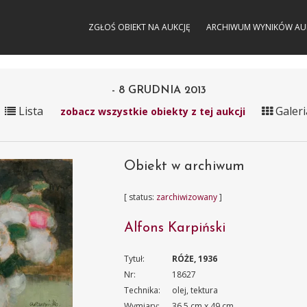
ZGŁOŚ OBIEKT NA AUKCJĘ
ARCHIWUM WYNIKÓW AU
- 8 GRUDNIA 2013
Lista
Galeri
zobacz wszystkie obiekty z tej aukcji
Obiekt w archiwum
[ status:
zarchiwizowany
]
Alfons Karpiński
Tytuł:
RÓŻE, 1936
Nr:
18627
Technika:
olej, tektura
Wymiary:
36.5 cm x 49 cm