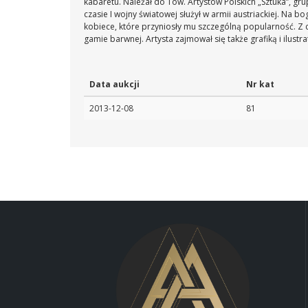
kabaretu. Należał do Tow. Artystów Polskich „Sztuka”, gru
czasie I wojny światowej służył w armii austriackiej. Na 
kobiece, które przyniosły mu szczególną popularność. Z
gamie barwnej. Artysta zajmował się także grafiką i ilustr
Data aukcji
Nr kat
2013-12-08
81