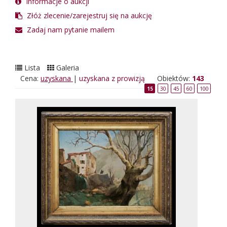
Informacje o aukcji
Złóż zlecenie/zarejestruj się na aukcję
Zadaj nam pytanie mailem
Lista
Galeria
Cena:
uzyskana
|
uzyskana z prowizją
Obiektów:
143
15
30
45
60
100