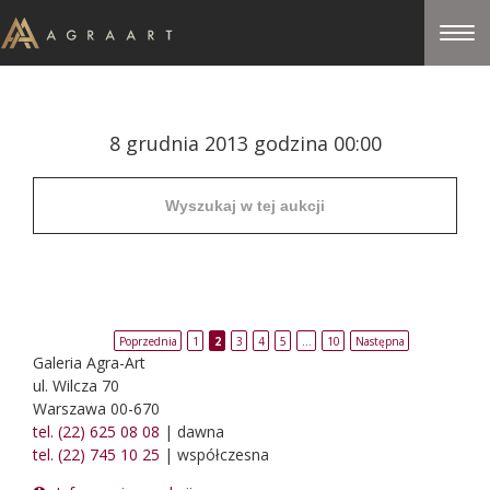
8 grudnia 2013 godzina 00:00
Poprzednia
1
2
3
4
5
…
10
Następna
Galeria Agra-Art
ul. Wilcza 70
Warszawa 00-670
tel. (22) 625 08 08
| dawna
tel. (22) 745 10 25
| współczesna