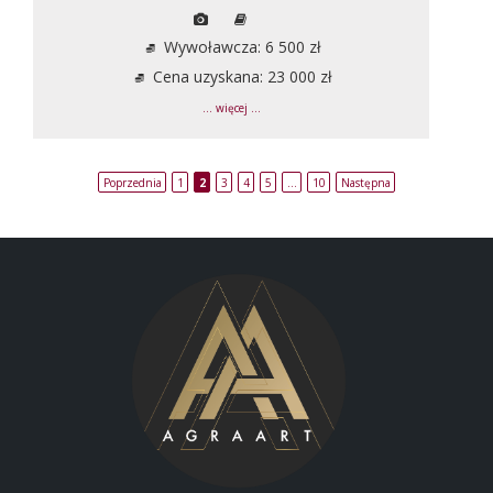
Wywoławcza: 6 500 zł
Cena uzyskana: 23 000 zł
... więcej ...
Poprzednia
1
2
3
4
5
…
10
Następna