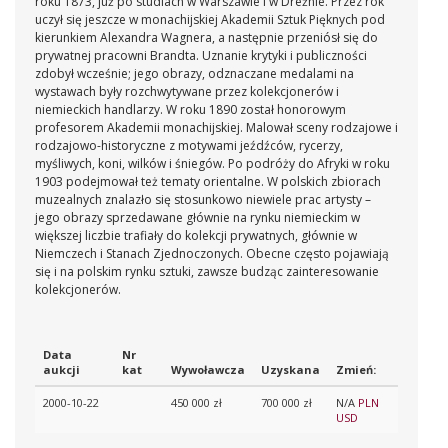
roku 1873, już po studiach w Warszawie i w Dreźnie. Przez rok
uczył się jeszcze w monachijskiej Akademii Sztuk Pięknych pod
kierunkiem Alexandra Wagnera, a następnie przeniósł się do
prywatnej pracowni Brandta. Uznanie krytyki i publiczności
zdobył wcześnie; jego obrazy, odznaczane medalami na
wystawach były rozchwytywane przez kolekcjonerów i
niemieckich handlarzy. W roku 1890 został honorowym
profesorem Akademii monachijskiej. Malował sceny rodzajowe i
rodzajowo-historyczne z motywami jeźdźców, rycerzy,
myśliwych, koni, wilków i śniegów. Po podróży do Afryki w roku
1903 podejmował też tematy orientalne. W polskich zbiorach
muzealnych znalazło się stosunkowo niewiele prac artysty –
jego obrazy sprzedawane głównie na rynku niemieckim w
większej liczbie trafiały do kolekcji prywatnych, głównie w
Niemczech i Stanach Zjednoczonych. Obecne często pojawiają
się i na polskim rynku sztuki, zawsze budząc zainteresowanie
kolekcjonerów.
Data
Nr
aukcji
kat
Wywoławcza
Uzyskana
Zmień:
2000-10-22
450 000 zł
700 000 zł
N/A
PLN
USD