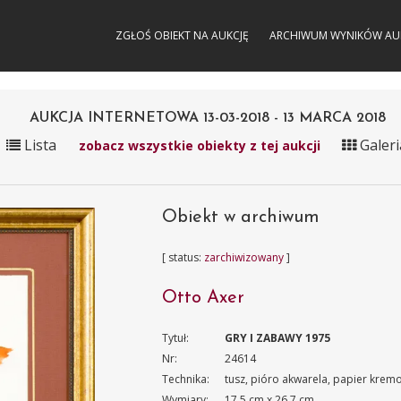
ZGŁOŚ OBIEKT NA AUKCJĘ
ARCHIWUM WYNIKÓW AU
AUKCJA INTERNETOWA 13-03-2018 - 13 MARCA 2018
Lista
Galeri
zobacz wszystkie obiekty z tej aukcji
Obiekt w archiwum
[ status:
zarchiwizowany
]
Otto Axer
Tytuł:
GRY I ZABAWY 1975
Nr:
24614
Technika:
tusz, pióro akwarela, papier krem
Wymiary:
17.5 cm x 26.7 cm