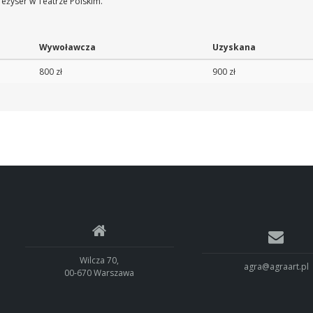
reżyser w Teatrze Polskim.
Wywoławcza
Uzyskana
800 zł
900 zł
Wilcza 70,
agra@agraart.pl
00-670 Warszawa