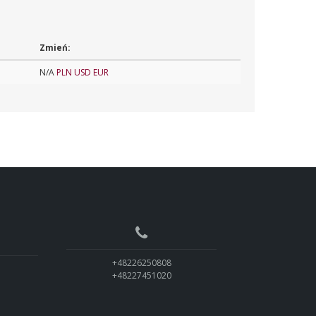
Zmień:
N/A
PLN
USD
EUR
+48226250808
+48227451020