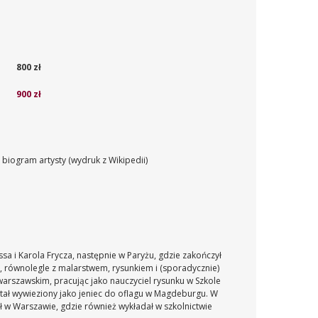
800 zł
900 zł
 biogram artysty (wydruk z Wikipedii)
a i Karola Frycza, następnie w Paryżu, gdzie zakończył
, równolegle z malarstwem, rysunkiem i (sporadycznie)
warszawskim, pracując jako nauczyciel rysunku w Szkole
tał wywieziony jako jeniec do oflagu w Magdeburgu. W
 w Warszawie, gdzie również wykładał w szkolnictwie