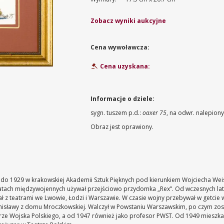
Zobacz wyniki aukcyjne
Cena wywoławcza:
Cena uzyskana:
Informacje o dziele:
sygn. tuszem p.d.:
oaxer 75
, na odwr. nalepiony
Obraz jest oprawiony.
do 1929 w krakowskiej Akademii Sztuk Pięknych pod kierunkiem Wojciecha Weiss
 latach międzywojennych używał przejściowo przydomka „Rex”. Od wczesnych lat
ł z teatrami we Lwowie, Łodzi i Warszawie. W czasie wojny przebywał w getcie 
ronisławy z domu Mroczkowskiej. Walczył w Powstaniu Warszawskim, po czym zos
rze Wojska Polskiego, a od 1947 również jako profesor PWST. Od 1949 mieszkał