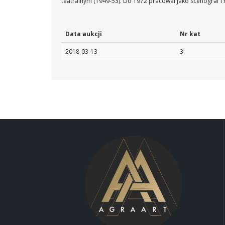
teatralnym (1949-53). Do 1972 pracował jako scenograf i 
Data aukcji
Nr kat
2018-03-13
3