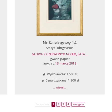
Nr Katalogowy 14.
Stasys Eidrigevičius
GŁOWA Z CZERWONYM NOSEM, LATA ...
gwasz, papier
aukcja z
13 marca 2018
Wywoławcza: 1 500 zł
Cena uzyskana: 1 900 zł
... więcej ...
Poprzednia
1
2
3
4
Następna