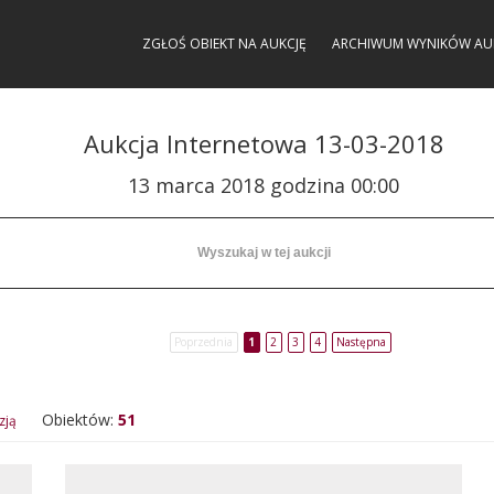
ZGŁOŚ OBIEKT NA AUKCJĘ
ARCHIWUM WYNIKÓW AU
Aukcja Internetowa 13-03-2018
13 marca 2018 godzina 00:00
Poprzednia
1
2
3
4
Następna
Obiektów:
51
zją