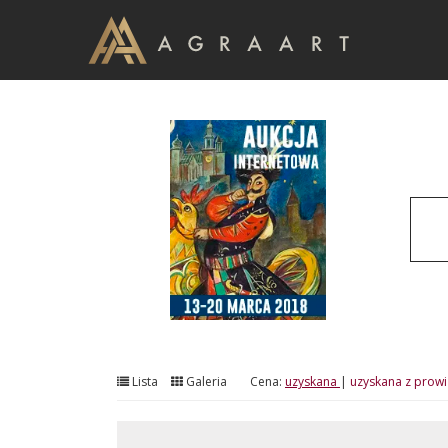
Lista
Galeria
Cena:
uzyskana
|
uzyskana z prowi