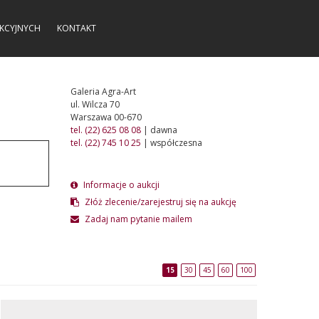
KCYJNYCH
KONTAKT
Galeria Agra-Art
ul. Wilcza 70
Warszawa 00-670
tel. (22) 625 08 08
| dawna
tel. (22) 745 10 25
| współczesna
Informacje o aukcji
Złóż zlecenie/zarejestruj się na aukcję
Zadaj nam pytanie mailem
15
30
45
60
100