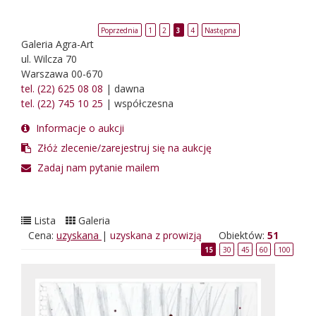
Poprzednia
1
2
3
4
Następna
Galeria Agra-Art
ul. Wilcza 70
Warszawa 00-670
tel. (22) 625 08 08
| dawna
tel. (22) 745 10 25
| współczesna
Informacje o aukcji
Złóż zlecenie/zarejestruj się na aukcję
Zadaj nam pytanie mailem
Lista
Galeria
Cena:
uzyskana
|
uzyskana z prowizją
Obiektów:
51
15
30
45
60
100