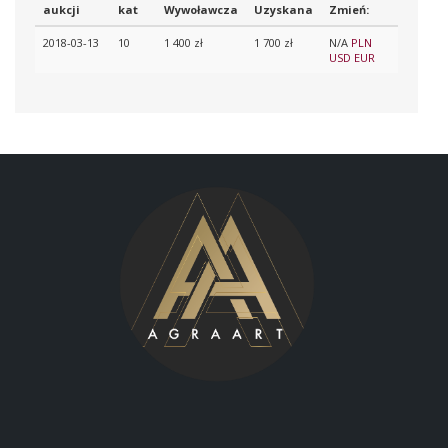
aukcji
kat
Wywoławcza
Uzyskana
Zmień:
2018-03-13
10
1 400 zł
1 700 zł
N/A
PLN
USD
EUR