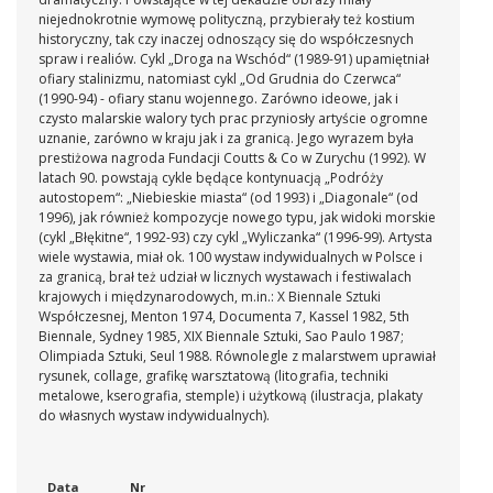
niejednokrotnie wymowę polityczną, przybierały też kostium
historyczny, tak czy inaczej odnoszący się do współczesnych
spraw i realiów. Cykl „Droga na Wschód“ (1989-91) upamiętniał
ofiary stalinizmu, natomiast cykl „Od Grudnia do Czerwca“
(1990-94) - ofiary stanu wojennego. Zarówno ideowe, jak i
czysto malarskie walory tych prac przyniosły artyście ogromne
uznanie, zarówno w kraju jak i za granicą. Jego wyrazem była
prestiżowa nagroda Fundacji Coutts & Co w Zurychu (1992). W
latach 90. powstają cykle będące kontynuacją „Podróży
autostopem“: „Niebieskie miasta“ (od 1993) i „Diagonale“ (od
1996), jak również kompozycje nowego typu, jak widoki morskie
(cykl „Błękitne“, 1992-93) czy cykl „Wyliczanka“ (1996-99). Artysta
wiele wystawia, miał ok. 100 wystaw indywidualnych w Polsce i
za granicą, brał też udział w licznych wystawach i festiwalach
krajowych i międzynarodowych, m.in.: X Biennale Sztuki
Współczesnej, Menton 1974, Documenta 7, Kassel 1982, 5th
Biennale, Sydney 1985, XIX Biennale Sztuki, Sao Paulo 1987;
Olimpiada Sztuki, Seul 1988. Równolegle z malarstwem uprawiał
rysunek, collage, grafikę warsztatową (litografia, techniki
metalowe, kserografia, stemple) i użytkową (ilustracja, plakaty
do własnych wystaw indywidualnych).
Data
Nr