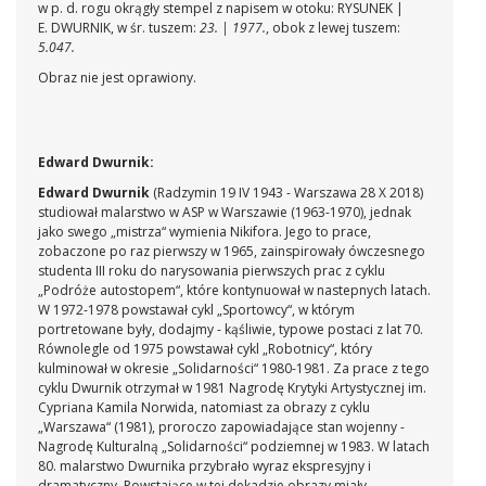
w p. d. rogu okrągły stempel z napisem w otoku: RYSUNEK |
E. DWURNIK, w śr. tuszem:
23. | 1977.
, obok z lewej tuszem:
5.047.
Obraz nie jest oprawiony.
Edward Dwurnik:
Edward Dwurnik
(Radzymin 19 IV 1943 - Warszawa 28 X 2018)
studiował malarstwo w ASP w Warszawie (1963-1970), jednak
jako swego „mistrza“ wymienia Nikifora. Jego to prace,
zobaczone po raz pierwszy w 1965, zainspirowały ówczesnego
studenta III roku do narysowania pierwszych prac z cyklu
„Podróże autostopem“, które kontynuował w nastepnych latach.
W 1972-1978 powstawał cykl „Sportowcy“, w którym
portretowane były, dodajmy - kąśliwie, typowe postaci z lat 70.
Równolegle od 1975 powstawał cykl „Robotnicy“, który
kulminował w okresie „Solidarności“ 1980-1981. Za prace z tego
cyklu Dwurnik otrzymał w 1981 Nagrodę Krytyki Artystycznej im.
Cypriana Kamila Norwida, natomiast za obrazy z cyklu
„Warszawa“ (1981), proroczo zapowiadające stan wojenny -
Nagrodę Kulturalną „Solidarności“ podziemnej w 1983. W latach
80. malarstwo Dwurnika przybrało wyraz ekspresyjny i
dramatyczny. Powstające w tej dekadzie obrazy miały