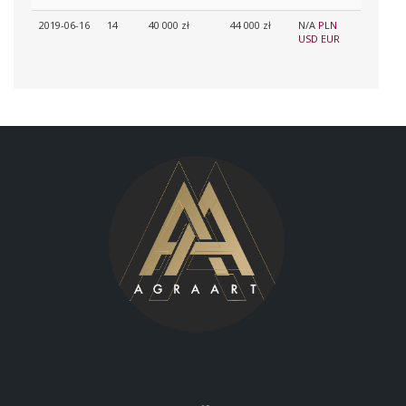
2019-06-16
14
40 000 zł
44 000 zł
N/A
PLN
USD
EUR