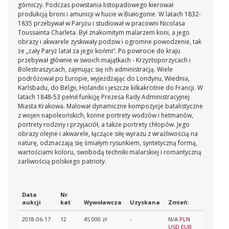
górniczy. Podczas powstania listopadowego kierował
produkcją broni i amunicji w hucie w Białogonie. W latach 1832-
1835 przebywał w Paryżu i studiował w pracowni Nicolasa
Toussainta Charleta. Był znakomitym malarzem koni, a jego
obrazy i akwarele zyskiwały podziw i ogromne powodzenie, tak
że „cały Paryż latał za jego końmi“. Po powrocie do kraju
przebywał głównie w swoich majątkach - Krzyżtoporzycach i
Bolestraszycach, zajmując się ich administracją. Wiele
podróżował po Europie, wyjeżdżając do Londynu, Wiednia,
Karlsbadu, do Belgii, Holandii i jeszcze kilkakrotnie do Francji. W
latach 1848-53 pełnił funkcję Prezesa Rady Administracyjnej
Miasta Krakowa. Malował dynamiczne kompozycje batalistyczne
z wojen napoleońskich, konne portrety wodzów i hetmanów,
portrety rodziny i przyjaciół, a także portrety chłopów. Jego
obrazy olejne i akwarele, łączące siłę wyrazu z wrażliwością na
naturę, odznaczają się śmiałym rysunkiem, syntetyczną formą,
wartościami koloru, swobodą techniki malarskiej i romantyczną
żarliwością polskiego patrioty.
Data
Nr
aukcji
kat
Wywoławcza
Uzyskana
Zmień:
2018-06-17
12
45 000 zł
-
N/A
PLN
USD
EUR