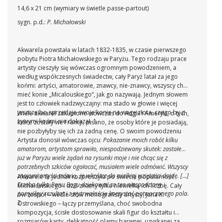
14,6 x 21 cm (wymiary w świetle passe-partout)
sygn. p.d.:
P. Michałowski
Akwarela powstała w latach 1832-1835, w czasie pierwszego
pobytu Piotra Michałowskiego w Paryżu. Tego rodzaju prace
artysty cieszyły się wówczas ogromnym powodzeniem, a
według współczesnych świadectw, cały Paryż latał za jego
końmi: artyści, amatorowie, znawcy, nie-znawcy, wszyscy chcą
mieć konie „Micalouskiego“, jak go nazywają. Jednym słowem
jest to człowiek nadzwyczajny: ma stado w głowie i więcej
jeszcze bo sprzedaje swoje konie na wagę złota, czego by z
Wiele akwarel zakupiono wówczas do Anglii i Ameryki, o tych,
żywymi końmi nie dokazał. 1
które zostały we Francji, pisano, że osoby które je posiadają,
nie pozbyłyby się ich za żadną cenę. O swoim powodzeniu
Artysta donosił wówczas ojcu:
Pokazanie moich robót kilku
amatorom, artystom sprawiło, niespodziewany skutek: zastałem
już w Paryżu wiele żądań na rysunki moje i nie chcąc się z
potrzebnych szkiców ogałacać, musiałem wiele odmówić. Wszyscy
znajomi artyści mówią, że wkrótce do wielkiej wziętości dojdę. [...]
Akwarele te jednak rozproszyła po świecie popularność
Trzeba tylko Panu Bogu dziękować za ten niespodziany i
Michałowskiego i dziś znamy tylko niewielką ich liczbę. Cały
pomyślny rezultat i z wytrwałością korzystać z otworzonego pola.
ów zespół – wedle słów monografisty artysty, Jana K.
2
Ostrowskiego – łączy przemyślana, choć swobodna
kompozycja, ścisłe dostosowanie skali figur do kształtu i
rozmiarów karty, delikatność plamy barwnej, uzyskanej za