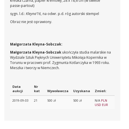
kredka czarna, papier kremowy, 28 x 18,6 cm (w świetle
passe-partout)
sygn. l.d.:
Kleyna’16,
na odwr. p.d. róg autorski stempel
Obraz nie jest oprawiony.
Małgorzata Kleyna-Sobczak:
Małgorzata Kleyna-Sobczak
ukończyła studia malarskie na
Wydziale Sztuk Pięknych Uniwersytetu Mikołaja Kopernika w
Toruniu w pracowni prof. Zygmunta Kotlarczyka w 1993 roku.
Mieszka i tworzy w Niemczech.
Data
Nr
aukcji
kat
Wywoławcza
Uzyskana
Zmień:
2019-09-03
21
500 zł
500 zł
N/A
PLN
USD
EUR