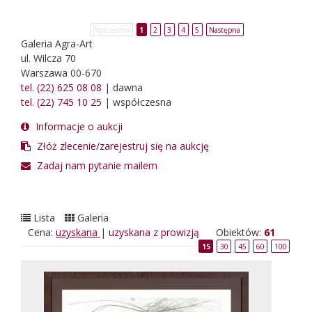
Poprzednia
1
2
3
4
5
Następna
Galeria Agra-Art
ul. Wilcza 70
Warszawa 00-670
tel. (22) 625 08 08
| dawna
tel. (22) 745 10 25
| współczesna
Informacje o aukcji
Złóż zlecenie/zarejestruj się na aukcję
Zadaj nam pytanie mailem
Lista
Galeria
Cena:
uzyskana
|
uzyskana z prowizją
Obiektów:
61
15
30
45
60
100