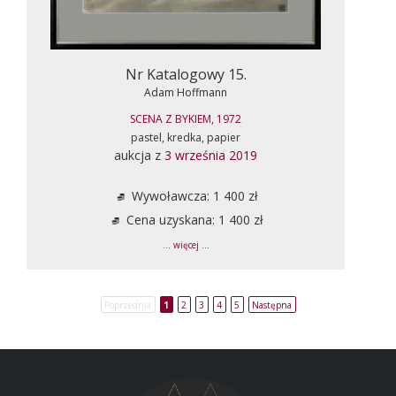
Nr Katalogowy 15.
Adam Hoffmann
SCENA Z BYKIEM, 1972
pastel, kredka, papier
aukcja z
3 września 2019
Wywoławcza: 1 400 zł
Cena uzyskana: 1 400 zł
... więcej ...
Poprzednia
1
2
3
4
5
Następna