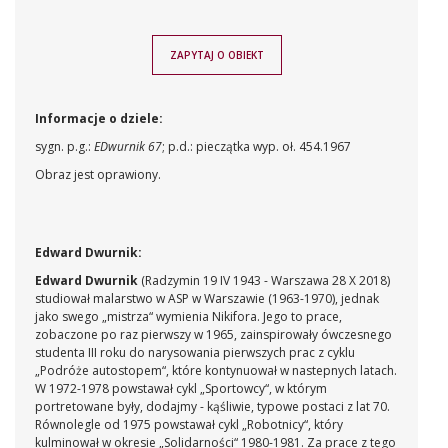
ZAPYTAJ O OBIEKT
Informacje o dziele:
sygn. p.g.:
EDwurnik 67
; p.d.: pieczątka wyp. oł. 454.1967
Obraz jest oprawiony.
Edward Dwurnik:
Edward Dwurnik
(Radzymin 19 IV 1943 - Warszawa 28 X 2018)
studiował malarstwo w ASP w Warszawie (1963-1970), jednak
jako swego „mistrza“ wymienia Nikifora. Jego to prace,
zobaczone po raz pierwszy w 1965, zainspirowały ówczesnego
studenta III roku do narysowania pierwszych prac z cyklu
„Podróże autostopem“, które kontynuował w nastepnych latach.
W 1972-1978 powstawał cykl „Sportowcy“, w którym
portretowane były, dodajmy - kąśliwie, typowe postaci z lat 70.
Równolegle od 1975 powstawał cykl „Robotnicy“, który
kulminował w okresie „Solidarności“ 1980-1981. Za prace z tego