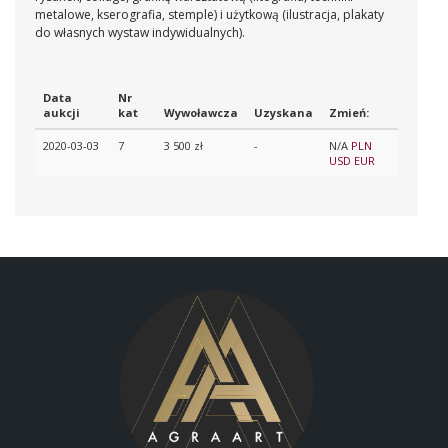
metalowe, kserografia, stemple) i użytkową (ilustracja, plakaty
do własnych wystaw indywidualnych).
Data
Nr
aukcji
kat
Wywoławcza
Uzyskana
Zmień:
2020-03-03
7
3 500 zł
-
N/A
PLN
USD
EUR