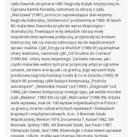
cyklu Dwurnik otrzymał w 1981 Nagrodę Krytyki Artystycznej im.
Cypriana Kamila Norwida, natomiast za obrazy z cyklu
„Warszawa“ (1981), proroczo zapowiadające stan wojenny -
Nagrodę Kulturalną „Solidarności“ podziemnej w 1983. W latach
80. malarstwo Dwurnika przybrało wyraz ekspresyjny i
dramatyczny. Powstające w tej dekadzie obrazy miały
niejednokrotnie wymowę polityczną, przybierały też kostium
historyczny, tak czy inaczej odnoszący się do współczesnych
spraw i realiów. Cykl „Droga na Wschód“ (1989-91) upamiętniał
ofiary stalinizmu, natomiast cykl „Od Grudnia do Czerwca“
(1990-94) - ofiary stanu wojennego. Zarówno ideowe, jak i
czysto malarskie walory tych prac przyniosły artyście ogromne
uznanie, zarówno w kraju jak i za granicą. Jego wyrazem była
prestiżowa nagroda Fundacji Coutts & Co w Zurychu (1992). W
latach 90. powstają cykle będące kontynuacją „Podróży
autostopem“: „Niebieskie miasta“ (od 1993) i „Diagonale“ (od
1996), jak również kompozycje nowego typu, jak widoki morskie
(cykl „Błękitne“, 1992-93) czy cykl „Wyliczanka“ (1996-99). Artysta
wiele wystawia, miał ok. 100 wystaw indywidualnych w Polsce i
za granicą, brał też udział w licznych wystawach i festiwalach
krajowych i międzynarodowych, m.in.: X Biennale Sztuki
Współczesnej, Menton 1974, Documenta 7, Kassel 1982, 5th
Biennale, Sydney 1985, XIX Biennale Sztuki, Sao Paulo 1987;
Olimpiada Sztuki, Seul 1988. Równolegle z malarstwem uprawiał
rysunek, collage, grafikę warsztatową (litografia, techniki