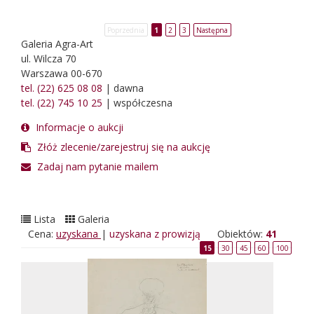
Poprzednia
1
2
3
Następna
Galeria Agra-Art
ul. Wilcza 70
Warszawa 00-670
tel. (22) 625 08 08
| dawna
tel. (22) 745 10 25
| współczesna
Informacje o aukcji
Złóż zlecenie/zarejestruj się na aukcję
Zadaj nam pytanie mailem
Lista
Galeria
Cena:
uzyskana
|
uzyskana z prowizją
Obiektów:
41
15
30
45
60
100