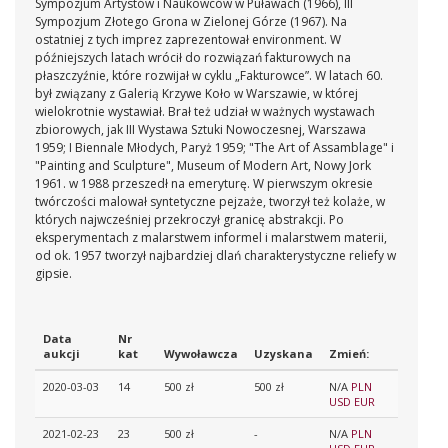
Sympozjum Artystów i Naukowców w Puławach (1966), III
Sympozjum Złotego Grona w Zielonej Górze (1967). Na
ostatniej z tych imprez zaprezentował environment. W
późniejszych latach wrócił do rozwiązań fakturowych na
płaszczyźnie, które rozwijał w cyklu „Fakturowce”. W latach 60.
był związany z Galerią Krzywe Koło w Warszawie, w której
wielokrotnie wystawiał. Brał też udział w ważnych wystawach
zbiorowych, jak III Wystawa Sztuki Nowoczesnej, Warszawa
1959; I Biennale Młodych, Paryż 1959; "The Art of Assamblage" i
"Painting and Sculpture", Museum of Modern Art, Nowy Jork
1961. w 1988 przeszedł na emeryturę. W pierwszym okresie
twórczości malował syntetyczne pejzaże, tworzył też kolaże, w
których najwcześniej przekroczył granicę abstrakcji. Po
eksperymentach z malarstwem informel i malarstwem materii,
od ok. 1957 tworzył najbardziej dlań charakterystyczne reliefy w
gipsie.
Data
Nr
aukcji
kat
Wywoławcza
Uzyskana
Zmień:
2020-03-03
14
500 zł
500 zł
N/A
PLN
USD
EUR
2021-02-23
23
500 zł
-
N/A
PLN