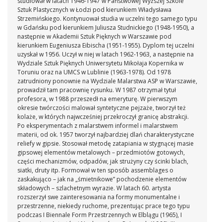
studiował w latach 1946-1947 w Państwowej Wyższej Szkole
Sztuk Plastycznych w Łodzi pod kierunkiem Władysława
Strzemińskiego. Kontynuował studia w uczelni tego samego typu
w Gdańsku pod kierunkiem Juliusza Studnickiego (1948-1950), a
następnie w Akademii Sztuk Pięknych w Warszawie pod
kierunkiem Eugeniusza Eibischa (1951-1955). Dyplom tej uczelni
uzyskał w 1956. Uczył w niej w latach 1962-1963, a następnie na
Wydziale Sztuk Pięknych Uniwersytetu Mikołaja Kopernika w
Toruniu oraz na UMCS w Lublinie (1963-1978). Od 1978
zatrudniony ponownie na Wydziale Malarstwa ASP w Warszawie,
prowadził tam pracownię rysunku. W 1987 otrzymał tytuł
profesora, w 1988 przeszedł na emeryturę. W pierwszym
okresie twórczości malował syntetyczne pejzaże, tworzył też
kolaże, w których najwcześniej przekroczył granicę abstrakcji.
Po eksperymentach z malarstwem informel i malarstwem
materii, od ok. 1957 tworzył najbardziej dlań charakterystyczne
reliefy w gipsie. Stosował metodę zatapiania w stygnącej masie
gipsowej elementów metalowych – przedmiotów gotowych,
części mechanizmów, odpadów, jak strużyny czy ścinki blach,
siatki, druty itp. Formował w ten sposób assemblages o
zaskakująco – jak na „śmietnikowe” pochodzenie elementów
składowych – szlachetnym wyrazie. W latach 60. artysta
rozszerzył swe zainteresowania na formy monumentalne i
przestrzenne, niekiedy ruchome, prezentując prace tego typu
podczas I Biennale Form Przestrzennych w Elblągu (1965), I