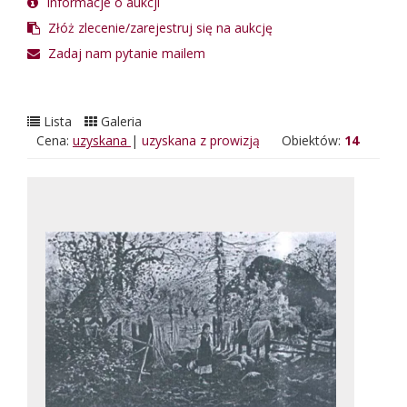
Informacje o aukcji
Złóż zlecenie/zarejestruj się na aukcję
Zadaj nam pytanie mailem
Lista
Galeria
Cena:
uzyskana
|
uzyskana z prowizją
Obiektów:
14