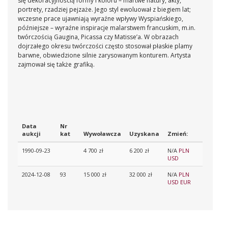
się dekoracyjnością formy i koloru – martwe natury, akty,
portrety, rzadziej pejzaże. Jego styl ewoluował z biegiem lat;
wczesne prace ujawniają wyraźne wpływy Wyspiańskiego,
późniejsze – wyraźne inspiracje malarstwem francuskim, m.in.
twórczością Gaugina, Picassa czy Matisse’a. W obrazach
dojrzałego okresu twórczości często stosował płaskie plamy
barwne, obwiedzione silnie zarysowanym konturem. Artysta
zajmował się także grafiką.
Data
Nr
aukcji
kat
Wywoławcza
Uzyskana
Zmień:
1990-09-23
4 700 zł
6 200 zł
N/A
PLN
USD
2024-12-08
93
15 000 zł
32 000 zł
N/A
PLN
USD
EUR