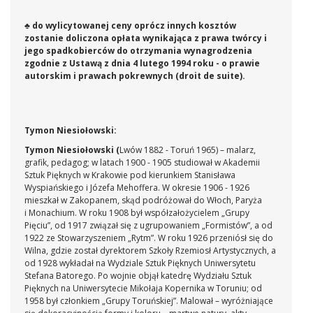
♣ do wylicytowanej ceny oprócz innych kosztów
zostanie doliczona opłata wynikająca z prawa twórcy i
jego spadkobierców do otrzymania wynagrodzenia
zgodnie z Ustawą z dnia 4 lutego 1994 roku - o prawie
autorskim i prawach pokrewnych (droit de suite).
Tymon Niesiołowski:
Tymon Niesiołowski (
Lwów 1882 - Toruń 1965) – malarz,
grafik, pedagog; w latach 1900 - 1905 studiował w Akademii
Sztuk Pięknych w Krakowie pod kierunkiem Stanisława
Wyspiańskiego i Józefa Mehoffera. W okresie 1906 - 1926
mieszkał w Zakopanem, skąd podróżował do Włoch, Paryża
i Monachium. W roku 1908 był współzałożycielem „Grupy
Pięciu”, od 1917 związał się z ugrupowaniem „Formistów”, a od
1922 ze Stowarzyszeniem „Rytm”. W roku 1926 przeniósł się do
Wilna, gdzie został dyrektorem Szkoły Rzemiosł Artystycznych, a
od 1928 wykładał na Wydziale Sztuk Pięknych Uniwersytetu
Stefana Batorego. Po wojnie objął katedrę Wydziału Sztuk
Pięknych na Uniwersytecie Mikołaja Kopernika w Toruniu; od
1958 był członkiem „Grupy Toruńskiej”. Malował – wyróżniające