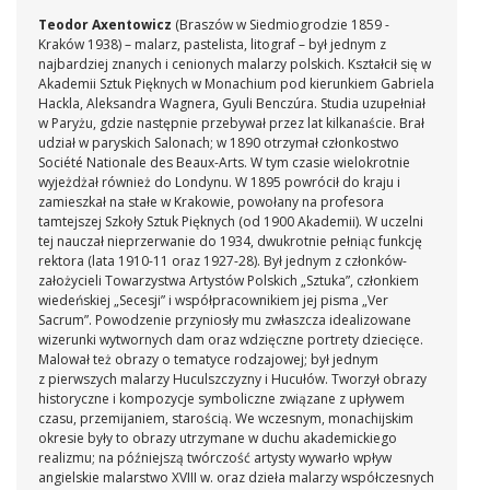
Teodor Axentowicz
(Braszów w Siedmiogrodzie 1859 -
Kraków 1938) – malarz, pastelista, litograf – był jednym z
najbardziej znanych i cenionych malarzy polskich. Kształcił się w
Akademii Sztuk Pięknych w Monachium pod kierunkiem Gabriela
Hackla, Aleksandra Wagnera, Gyuli Benczúra. Studia uzupełniał
w Paryżu, gdzie następnie przebywał przez lat kilkanaście. Brał
udział w paryskich Salonach; w 1890 otrzymał członkostwo
Société Nationale des Beaux-Arts. W tym czasie wielokrotnie
wyjeżdżał również do Londynu. W 1895 powrócił do kraju i
zamieszkał na stałe w Krakowie, powołany na profesora
tamtejszej Szkoły Sztuk Pięknych (od 1900 Akademii). W uczelni
tej nauczał nieprzerwanie do 1934, dwukrotnie pełniąc funkcję
rektora (lata 1910-11 oraz 1927-28). Był jednym z członków-
założycieli Towarzystwa Artystów Polskich „Sztuka”, członkiem
wiedeńskiej „Secesji” i współpracownikiem jej pisma „Ver
Sacrum”. Powodzenie przyniosły mu zwłaszcza idealizowane
wizerunki wytwornych dam oraz wdzięczne portrety dziecięce.
Malował też obrazy o tematyce rodzajowej; był jednym
z pierwszych malarzy Huculszczyzny i Hucułów. Tworzył obrazy
historyczne i kompozycje symboliczne związane z upływem
czasu, przemijaniem, starością. We wczesnym, monachijskim
okresie były to obrazy utrzymane w duchu akademickiego
realizmu; na późniejszą twórczość artysty wywarło wpływ
angielskie malarstwo XVIII w. oraz dzieła malarzy współczesnych