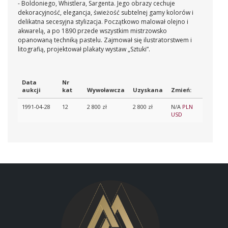
- Boldoniego, Whistlera, Sargenta. Jego obrazy cechuje
dekoracyjność, elegancja, świeżość subtelnej gamy kolorów i
delikatna secesyjna stylizacja. Początkowo malował olejno i
akwarelą, a po 1890 przede wszystkim mistrzowsko
opanowaną techniką pastelu. Zajmował się ilustratorstwem i
litografią, projektował plakaty wystaw „Sztuki”.
Data
Nr
aukcji
kat
Wywoławcza
Uzyskana
Zmień:
1991-04-28
12
2 800 zł
2 800 zł
N/A
PLN
USD